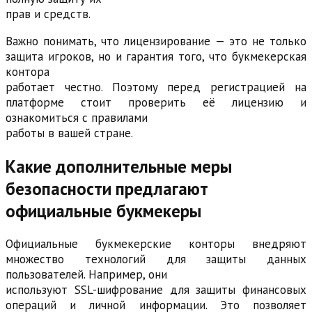
прав и средств.
Важно понимать, что лицензирование — это не только
защита игроков, но и гарантия того, что букмекерская
контора
работает честно. Поэтому перед регистрацией на
платформе стоит проверить её лицензию и
ознакомиться с правилами
работы в вашей стране.
Какие дополнительные меры
безопасности предлагают
официальные букмекеры
Официальные букмекерские конторы внедряют
множество технологий для защиты данных
пользователей. Например, они
используют SSL-шифрование для защиты финансовых
операций и личной информации. Это позволяет