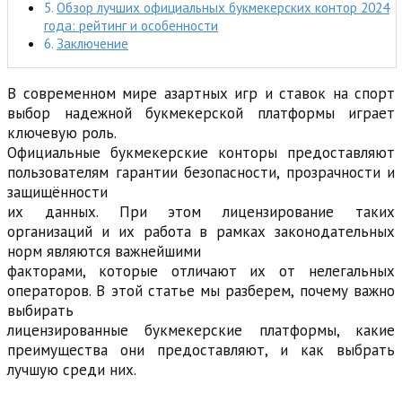
Обзор лучших официальных букмекерских контор 2024
года: рейтинг и особенности
Заключение
В современном мире азартных игр и ставок на спорт
выбор надежной букмекерской платформы играет
ключевую роль.
Официальные букмекерские конторы предоставляют
пользователям гарантии безопасности, прозрачности и
защищённости
их данных. При этом лицензирование таких
организаций и их работа в рамках законодательных
норм являются важнейшими
факторами, которые отличают их от нелегальных
операторов. В этой статье мы разберем, почему важно
выбирать
лицензированные букмекерские платформы, какие
преимущества они предоставляют, и как выбрать
лучшую среди них.