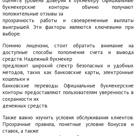
оценить уровень доверия к букмекеру. Официальные
букмекерские конторы обычно получают
положительные отзывы за
прозрачность работы и своевременные выплаты
выигрышей. Эти факторы являются ключевыми при
выборе.
Помимо лицензии, стоит обратить внимание на
доступные способы пополнения счета и вывода
средств. Надежный букмекер
предложит широкий спектр безопасных и удобных
методов, таких как банковские карты, электронные
кошельки и
банковские переводы. Официальные букмекерские
конторы предоставляют пользователям уверенность в
сохранности их
денежных средств.
Также важно изучить условия обслуживания клиентов.
Прозрачные правила, понятные условия бонусов и
ставок, а также