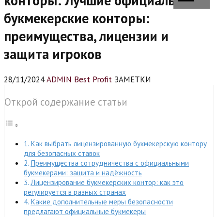
конторы: Лучшие официальные
букмекерские конторы:
преимущества, лицензии и
защита игроков
28/11/2024
ADMIN Best Profit
ЗАМЕТКИ
Открой содержание статьи
Как выбрать лицензированную букмекерскую контору
для безопасных ставок
Преимущества сотрудничества с официальными
букмекерами: защита и надёжность
Лицензирование букмекерских контор: как это
регулируется в разных странах
Какие дополнительные меры безопасности
предлагают официальные букмекеры