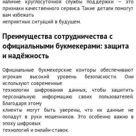
наличие круглосуточной службы поддержки — это
признаки качественного сервиса. Такие детали помогут
вам избежать
неприятных ситуаций в будущем.
Преимущества сотрудничества с
официальными букмекерами: защита
и надёжность
Официальные букмекерские конторы обеспечивают
игрокам высокий уровень безопасности. Они
используют современные
технологии шифрования данных, чтобы защитить
персональную информацию своих пользователей.
Благодаря этому
клиенты могут быть уверены, что их данные не
попадут в руки мошенников. Это особенно важно в
эпоху цифровых
технологий и онлайн-ставок.