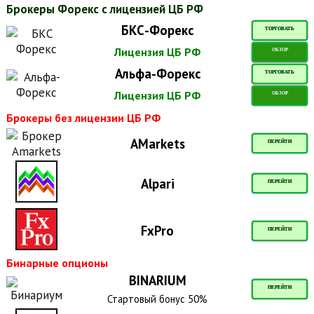
Брокеры Форекс с лицензией ЦБ РФ
БКС-Форекс
ТОРГОВАТЬ
Лицензия ЦБ РФ
ОБЗОР
Альфа-Форекс
ТОРГОВАТЬ
Лицензия ЦБ РФ
ОБЗОР
Брокеры без лицензии ЦБ РФ
AMarkets
ПЕРЕЙТИ
Alpari
ПЕРЕЙТИ
FxPro
ПЕРЕЙТИ
Бинарные опционы
BINARIUM
ПЕРЕЙТИ
Стартовый бонус 50%