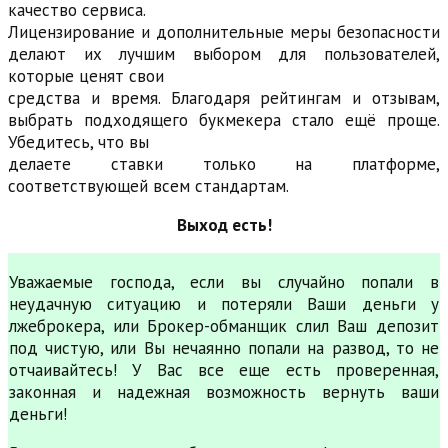
качество сервиса.
Лицензирование и дополнительные меры безопасности
делают их лучшим выбором для пользователей,
которые ценят свои
средства и время. Благодаря рейтингам и отзывам,
выбрать подходящего букмекера стало ещё проще.
Убедитесь, что вы
делаете ставки только на платформе,
соответствующей всем стандартам.
Выход есть!
Уважаемые господа, если вы случайно попали в
неудачную ситуацию и потеряли Ваши деньги у
лжеброкера, или Брокер-обманщик слил Ваш депозит
под чистую, или Вы нечаянно попали на развод, то не
отчаивайтесь! У Вас все еще есть проверенная,
законная и надежная возможность вернуть ваши
деньги!