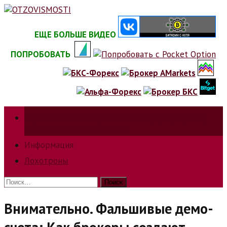
Skip
to
content
ЕЩЕ БОЛЬШЕ ВИДЕО
ПОПРОБОВАТЬ
Зарабатываем на трейдинге на форкс, биржах,
опционах и криптовалюте.
Информация
Лохотроны
Найти:
Внимательно. Фальшивые демо-