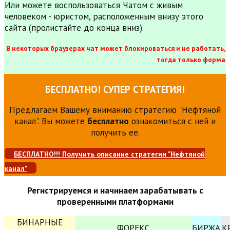
Или можете воспользоваться Чатом с живым
человеком - юристом, расположенным внизу этого
сайта (пролистайте до конца вниз).
В некоторых браузерах чат может блокироваться и не работать,
тогда только форма
БЕСПЛАТНО! СУПЕР СТРАТЕГИЯ!
Предлагаем Вашему вниманию стратегию "Нефтяной
канал". Вы можете
бесплатно
ознакомиться с ней и
получить ее.
БЕСПЛАТНО!!! Получить описание стратегии "Нефтяной
канал"
Регистрируемся и начинаем зарабатывать с
проверенными платформами
БИНАРНЫЕ
ФОРЕКС
БИРЖА
К