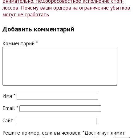
записям
Внимательно. Недобросовестное исполнение стоп-
лоссов: Почему ваши ордера на ограничение убытков
могут не сработать
Добавить комментарий
Комментарий
*
Имя
*
Email
*
Сайт
Решите пример, если вы человек.
*
Достигнут лимит