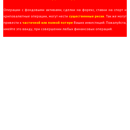
Операции с фондовыми активами, сделки на форекс, ставки на спорт и
криповалютные операции, могут нести
существенные риски
. Так же могут
привести к
частичной или полной потере
Ваших инвестиций. Пожалуйста,
имейте это ввиду, при совершении любых финансовых операций.