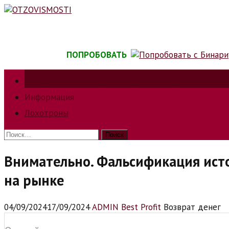
Skip
to
content
ПОПРОБОВАТЬ
Зарабатываем на трейдинге на форкс, биржах, опц
Информация
Лохотроны
Найти:
Внимательно. Фальсификация ист
на рынке
04/09/2024
17/09/2024
ADMIN Best Profit
Возврат денег