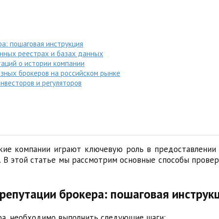
а: пошаговая инструкция
нных реестрах и базах данных
аций о истории компании
азных брокеров на российском рынке
нвесторов и регуляторов
кие компании играют ключевую роль в предоставлении 
и. В этой статье мы рассмотрим основные способы прове
 репутации брокера: пошаговая инструк
ра, необходимо выполнить следующие шаги: