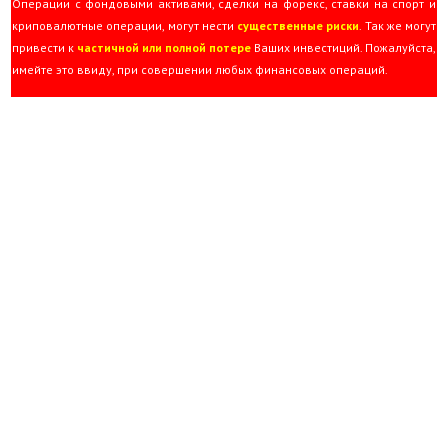
Операции с фондовыми активами, сделки на форекс, ставки на спорт и
криповалютные операции, могут нести
существенные риски
. Так же могут
привести к
частичной или полной потере
Ваших инвестиций. Пожалуйста,
имейте это ввиду, при совершении любых финансовых операций.