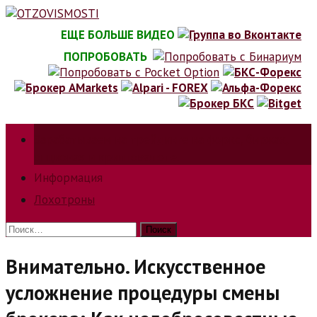
Skip
to
ЕЩЕ БОЛЬШЕ ВИДЕО
content
ПОПРОБОВАТЬ
Зарабатываем на трейдинге на форкс, биржах,
опционах и криптовалюте.
Информация
Лохотроны
Найти:
Внимательно. Искусственное
усложнение процедуры смены