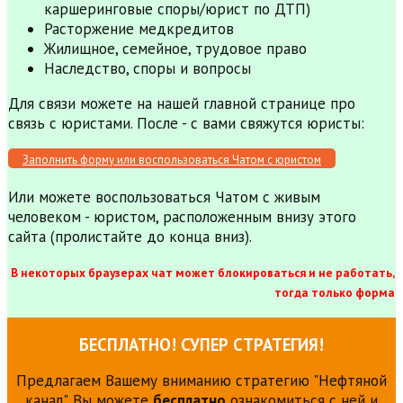
каршеринговые споры/юрист по ДТП)
Расторжение медкредитов
Жилищное, семейное, трудовое право
Наследство, споры и вопросы
Для связи можете на нашей главной странице про
связь с юристами. После - с вами свяжутся юристы:
Заполнить форму или воспользоваться Чатом с юристом
Или можете воспользоваться Чатом с живым
человеком - юристом, расположенным внизу этого
сайта (пролистайте до конца вниз).
В некоторых браузерах чат может блокироваться и не работать,
тогда только форма
БЕСПЛАТНО! СУПЕР СТРАТЕГИЯ!
Предлагаем Вашему вниманию стратегию "Нефтяной
канал". Вы можете
бесплатно
ознакомиться с ней и