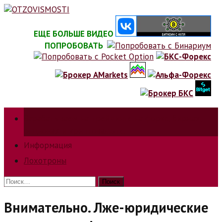
Skip
to
content
ЕЩЕ БОЛЬШЕ ВИДЕО
ПОПРОБОВАТЬ
Зарабатываем на трейдинге на форкс, биржах,
опционах и криптовалюте.
Информация
Лохотроны
Найти:
Внимательно. Лже-юридические