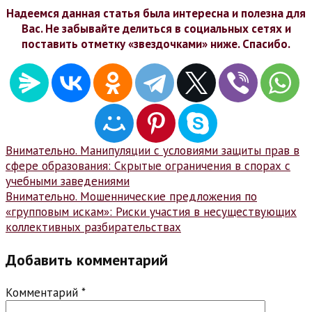
Надеемся данная статья была интересна и полезна для
Вас. Не забывайте делиться в социальных сетях и
поставить отметку «звездочками» ниже. Спасибо.
Навигация
Внимательно. Манипуляции с условиями защиты прав в
сфере образования: Скрытые ограничения в спорах с
по
учебными заведениями
записям
Внимательно. Мошеннические предложения по
«групповым искам»: Риски участия в несуществующих
коллективных разбирательствах
Добавить комментарий
Комментарий
*