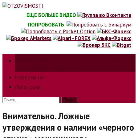
Skip
to
ЕЩЕ БОЛЬШЕ ВИДЕО
content
ПОПРОБОВАТЬ
Зарабатываем на трейдинге на форкс, биржах,
опционах и криптовалюте.
Информация
Лохотроны
Найти:
Внимательно. Ложные
утверждения о наличии «черного