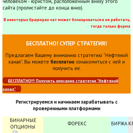
человеком - юристом, расположенным внизу этого
сайта (пролистайте до конца вниз).
В некоторых браузерах чат может блокироваться и не работать,
тогда только форма
БЕСПЛАТНО! СУПЕР СТРАТЕГИЯ!
Предлагаем Вашему вниманию стратегию "Нефтяной
канал". Вы можете
бесплатно
ознакомиться с ней и
получить ее.
БЕСПЛАТНО!!! Получить описание стратегии "Нефтяной
канал"
Регистрируемся и начинаем зарабатывать с
проверенными платформами
БИНАРНЫЕ
ФОРЕКС
БИРЖА
К
ОПЦИОНЫ