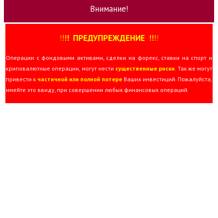
Внимание!
!
!
!
!
ПРЕДУПРЕЖДЕНИЕ
!!
!
!
Операции с фондовыми активами, сделки на форекс, ставки на спорт и
криповалютные операции, могут нести
существенные риски
. Так же могут
привести к
частичной или полной потере
Ваших инвестиций. Пожалуйста,
имейте это ввиду, при совершении любых финансовых операций.