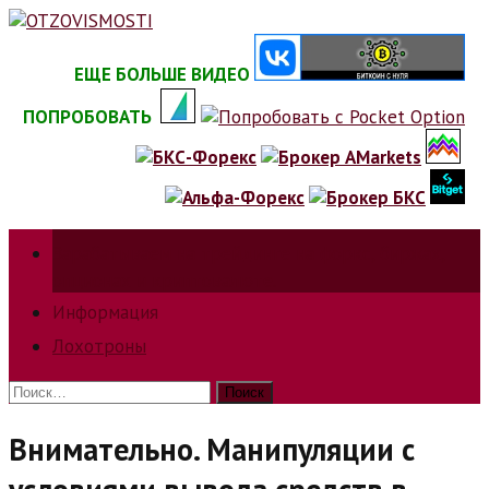
Skip
to
content
ЕЩЕ БОЛЬШЕ ВИДЕО
ПОПРОБОВАТЬ
Зарабатываем на трейдинге на форкс, биржах,
опционах и криптовалюте.
Информация
Лохотроны
Найти:
Внимательно. Манипуляции с