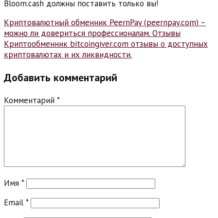
Bloom.cash должны поставить только вы!
Навигация
Криптовалютный обменник PeernPay (peernpay.com) –
можно ли довериться профессионалам. Отзывы
по
Криптообменник bitcoingiver.com отзывы о доступных
записям
криптовалютах и их ликвидности.
Добавить комментарий
Комментарий
*
Имя
*
Email
*