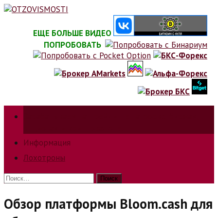
Skip
to
content
ЕЩЕ БОЛЬШЕ ВИДЕО
ПОПРОБОВАТЬ
Зарабатываем на трейдинге на форкс, биржах,
опционах и криптовалюте.
Информация
Лохотроны
Найти:
Обзор платформы Bloom.cash для