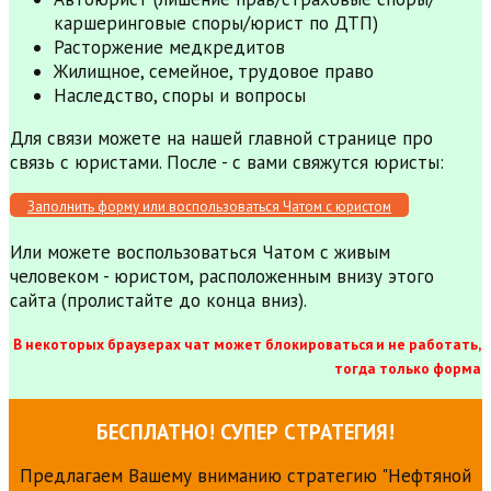
каршеринговые споры/юрист по ДТП)
Расторжение медкредитов
Жилищное, семейное, трудовое право
Наследство, споры и вопросы
Для связи можете на нашей главной странице про
связь с юристами. После - с вами свяжутся юристы:
Заполнить форму или воспользоваться Чатом с юристом
Или можете воспользоваться Чатом с живым
человеком - юристом, расположенным внизу этого
сайта (пролистайте до конца вниз).
В некоторых браузерах чат может блокироваться и не работать,
тогда только форма
БЕСПЛАТНО! СУПЕР СТРАТЕГИЯ!
Предлагаем Вашему вниманию стратегию "Нефтяной