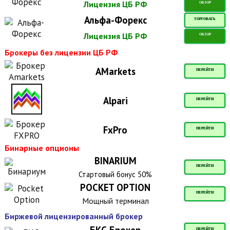
Лицензия ЦБ РФ
ОБЗОР
Альфа-Форекс
ТОРГОВАТЬ
Лицензия ЦБ РФ
ОБЗОР
Брокеры без лицензии ЦБ РФ
AMarkets
ПЕРЕЙТИ
Alpari
ПЕРЕЙТИ
FxPro
ПЕРЕЙТИ
Бинарные опционы
BINARIUM
ПЕРЕЙТИ
Стартовый бонус 50%
POCKET OPTION
ПЕРЕЙТИ
Мощный терминал
Биржевой лицензированный брокер
ПЕРЕЙТИ