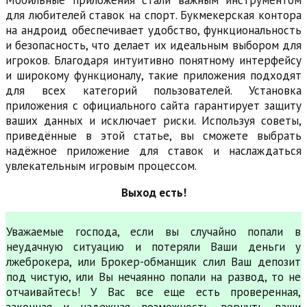
Мобильные приложения стали важным инструментом
для любителей ставок на спорт. Букмекерская контора
на андроид обеспечивает удобство, функциональность
и безопасность, что делает их идеальным выбором для
игроков. Благодаря интуитивно понятному интерфейсу
и широкому функционалу, такие приложения подходят
для всех категорий пользователей. Установка
приложения с официального сайта гарантирует защиту
ваших данных и исключает риски. Используя советы,
приведённые в этой статье, вы сможете выбрать
надёжное приложение для ставок и наслаждаться
увлекательным игровым процессом.
Выход есть!
Уважаемые господа, если вы случайно попали в
неудачную ситуацию и потеряли Ваши деньги у
лжеброкера, или Брокер-обманщик слил Ваш депозит
под чистую, или Вы нечаянно попали на развод, то не
отчаивайтесь! У Вас все еще есть проверенная,