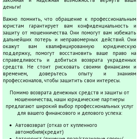
законная и надежная возможность вернуть ваши
деньги!
Важно помнить, что обращение к профессиональным
юристам гарантирует вам конфиденциальность и
защиту от мошенничества. Они помогут вам избежать
дальнейших потерь и неправомерных действий. Они
окажут вам квалифицированную юридическую
поддержку, помогут восстановить ваше право на
справедливость и добиться возврата украденных
средств. Не стоит рисковать своими финансами и
временем, доверьтесь опыту и знаниям
профессионалов, чтобы защитить свои интересы.
Помимо возврата денежных средств и защиты от
мошенничества, наши юридические партнеры
предлагают широкий выбор профессиональных услуг
для вашего финансового и делового успеха:
Автовозврат (отказ от купленного
автомобиля(кредит)
Автоюрист (лишение прав/страховые споры/