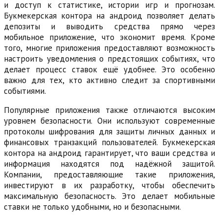
и доступ к статистике, истории игр и прогнозам.
Букмекерская контора на андроид позволяет делать
депозиты и выводить средства прямо через
мобильное приложение, что экономит время. Кроме
того, многие приложения предоставляют возможность
настроить уведомления о предстоящих событиях, что
делает процесс ставок ещё удобнее. Это особенно
важно для тех, кто активно следит за спортивными
событиями.
Популярные приложения также отличаются высоким
уровнем безопасности. Они используют современные
протоколы шифрования для защиты личных данных и
финансовых транзакций пользователей. Букмекерская
контора на андроид гарантирует, что ваши средства и
информация находятся под надёжной защитой.
Компании, предоставляющие такие приложения,
инвестируют в их разработку, чтобы обеспечить
максимальную безопасность. Это делает мобильные
ставки не только удобными, но и безопасными.