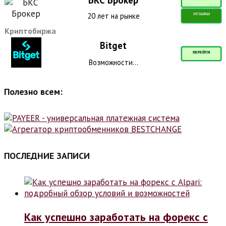
БКС Брокер
20 лет на рынке
ОТЗЫВЫ
Криптобиржа
Bitget
ПЕРЕЙТИ
Возможности...
Полезно всем:
ПОСЛЕДНИЕ ЗАПИСИ
Как успешно заработать на форекс с