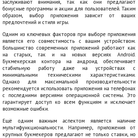
заслуживают внимания, так как они предлагают
бонусные программы и акции для пользователей. Таким
образом, выбор приложения зависит от ваших
предпочтений и стиля игры.
Одним из ключевых факторов при выборе приложения
является его совместимость с вашим устройством.
Большинство современных приложений работают как
на старых, так и на новых версиях Android.
Букмекерская контора на андроид обеспечивает
стабильную работу даже на устройствах с
минимальными техническими характеристиками.
Однако для максимальной производительности
рекомендуется использовать приложения на телефонах
с последними версиями операционной системы. Это
гарантирует доступ ко всем функциям и исключает
возможные ошибки.
Ещё одним важным аспектом является наличие
мультифункциональности. Например, приложения от
крупных букмекеров предлагают не только ставки, но