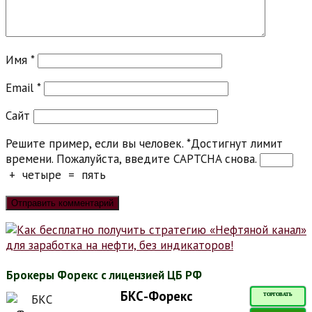
Имя
*
Email
*
Сайт
Решите пример, если вы человек.
*
Достигнут лимит
времени. Пожалуйста, введите CAPTCHA снова.
+
четыре
=
пять
Брокеры Форекс с лицензией ЦБ РФ
БКС-Форекс
ТОРГОВАТЬ