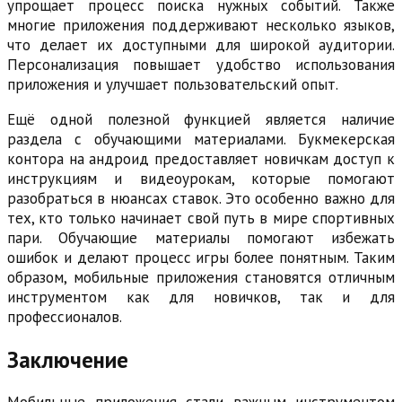
упрощает процесс поиска нужных событий. Также
многие приложения поддерживают несколько языков,
что делает их доступными для широкой аудитории.
Персонализация повышает удобство использования
приложения и улучшает пользовательский опыт.
Ещё одной полезной функцией является наличие
раздела с обучающими материалами. Букмекерская
контора на андроид предоставляет новичкам доступ к
инструкциям и видеоурокам, которые помогают
разобраться в нюансах ставок. Это особенно важно для
тех, кто только начинает свой путь в мире спортивных
пари. Обучающие материалы помогают избежать
ошибок и делают процесс игры более понятным. Таким
образом, мобильные приложения становятся отличным
инструментом как для новичков, так и для
профессионалов.
Заключение