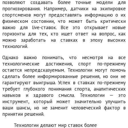
позволяют создавать более точные модели для
прогнозирования. Например, датчики на экипировке
спортсменов могут предоставлять информацию о их
физическом состоянии, что может быть критически
важно для live-ставок. Все это открывает новые
горизонты для тех, кто ищет ответ на вопрос, как
можно заработать на ставках в эпоху высоких
технологий.
Однако важно понимать, что несмотря на все
технологические достижения, спорт по-прежнему
остается непредсказуемым. Технологии могут помочь
сделать более информированные решения, но они не
гарантируют выигрыша. Успех в ставках по-прежнему
требует глубокого понимания спорта, аналитических
навыков и здравого смысла. Технологии — это
инструмент, который может значительно улучшить
ваши шансы, но не заменит человеческий фактор в
принятии решений.
Технологии делают мир ставок более