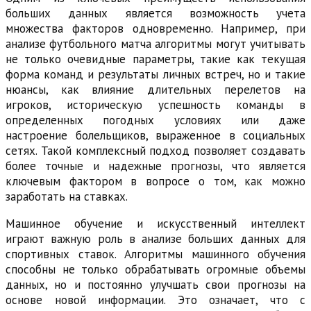
больших данных является возможность учета
множества факторов одновременно. Например, при
анализе футбольного матча алгоритмы могут учитывать
не только очевидные параметры, такие как текущая
форма команд и результаты личных встреч, но и такие
нюансы, как влияние длительных перелетов на
игроков, историческую успешность команды в
определенных погодных условиях или даже
настроение болельщиков, выраженное в социальных
сетях. Такой комплексный подход позволяет создавать
более точные и надежные прогнозы, что является
ключевым фактором в вопросе о том, как можно
заработать на ставках.
Машинное обучение и искусственный интеллект
играют важную роль в анализе больших данных для
спортивных ставок. Алгоритмы машинного обучения
способны не только обрабатывать огромные объемы
данных, но и постоянно улучшать свои прогнозы на
основе новой информации. Это означает, что с