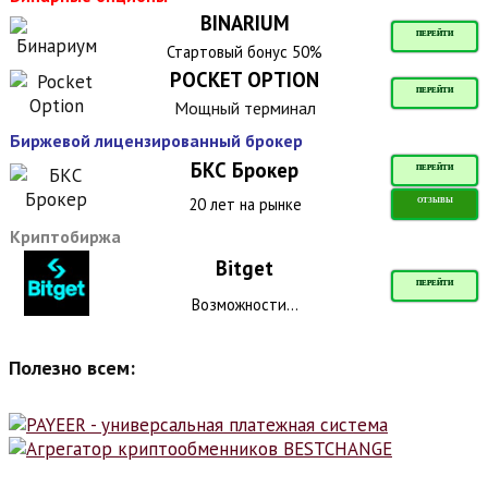
BINARIUM
ПЕРЕЙТИ
Стартовый бонус 50%
POCKET OPTION
ПЕРЕЙТИ
Мощный терминал
Биржевой лицензированный брокер
БКС Брокер
ПЕРЕЙТИ
20 лет на рынке
ОТЗЫВЫ
Криптобиржа
Bitget
ПЕРЕЙТИ
Возможности...
Полезно всем: