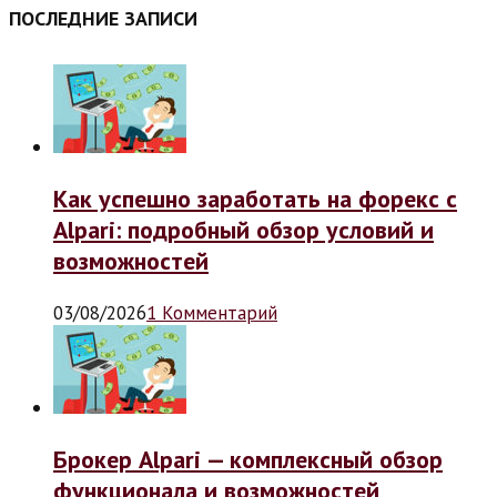
ПОСЛЕДНИЕ ЗАПИСИ
Как успешно заработать на форекс с
Alpari: подробный обзор условий и
возможностей
03/08/2026
1 Комментарий
Брокер Alpari — комплексный обзор
функционала и возможностей