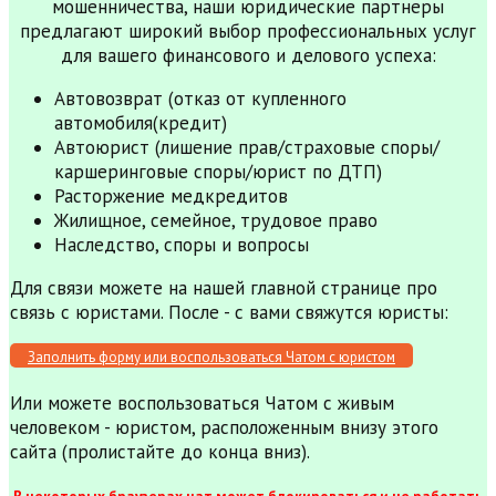
мошенничества, наши юридические партнеры
предлагают широкий выбор профессиональных услуг
для вашего финансового и делового успеха:
Автовозврат (отказ от купленного
автомобиля(кредит)
Автоюрист (лишение прав/страховые споры/
каршеринговые споры/юрист по ДТП)
Расторжение медкредитов
Жилищное, семейное, трудовое право
Наследство, споры и вопросы
Для связи можете на нашей главной странице про
связь с юристами. После - с вами свяжутся юристы:
Заполнить форму или воспользоваться Чатом с юристом
Или можете воспользоваться Чатом с живым
человеком - юристом, расположенным внизу этого
сайта (пролистайте до конца вниз).