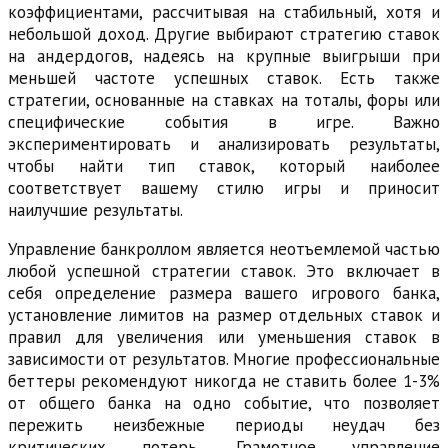
коэффициентами, рассчитывая на стабильный, хотя и
небольшой доход. Другие выбирают стратегию ставок
на андердогов, надеясь на крупные выигрыши при
меньшей частоте успешных ставок. Есть также
стратегии, основанные на ставках на тоталы, форы или
специфические события в игре. Важно
экспериментировать и анализировать результаты,
чтобы найти тип ставок, который наиболее
соответствует вашему стилю игры и приносит
наилучшие результаты.
Управление банкроллом является неотъемлемой частью
любой успешной стратегии ставок. Это включает в
себя определение размера вашего игрового банка,
установление лимитов на размер отдельных ставок и
правил для увеличения или уменьшения ставок в
зависимости от результатов. Многие профессиональные
беттеры рекомендуют никогда не ставить более 1-3%
от общего банка на одно событие, что позволяет
пережить неизбежные периоды неудач без
критических потерь. Грамотное управление