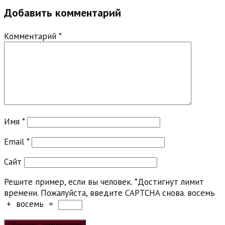
Добавить комментарий
Комментарий
*
Имя
*
Email
*
Сайт
Решите пример, если вы человек.
*
Достигнут лимит
времени. Пожалуйста, введите CAPTCHA снова.
восемь
+
восемь
=