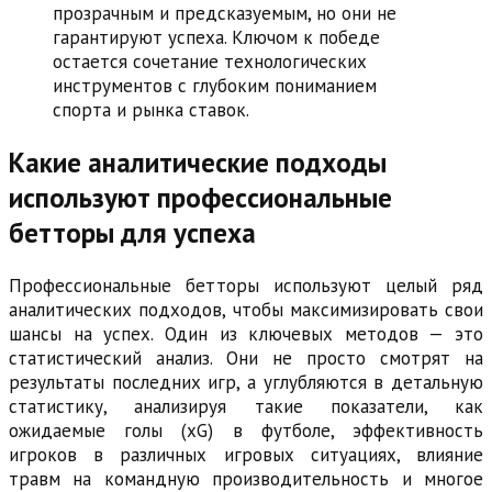
прозрачным и предсказуемым, но они не
гарантируют успеха. Ключом к победе
остается сочетание технологических
инструментов с глубоким пониманием
спорта и рынка ставок.
Какие аналитические подходы
используют профессиональные
бетторы для успеха
Профессиональные бетторы используют целый ряд
аналитических подходов, чтобы максимизировать свои
шансы на успех. Один из ключевых методов — это
статистический анализ. Они не просто смотрят на
результаты последних игр, а углубляются в детальную
статистику, анализируя такие показатели, как
ожидаемые голы (xG) в футболе, эффективность
игроков в различных игровых ситуациях, влияние
травм на командную производительность и многое