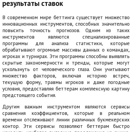
результаты ставок
В современном мире беттинга существует множество
инновационных инструментов, способных значительно
повысить точность прогнозов. Одним из таких
инструментов являются специализированные
программы для анализа статистики, которые
обрабатывают огромные массивы данных о командах,
игроках и турнирах. Эти программы способны выявлять
скрытые закономерности и тренды, которые могут
ускользнуть от человеческого глаза. Они учитывают
множество факторов, включая историю встреч,
текущую форму, травмы игроков и даже погодные
условия, предоставляя беттерам комплексную картину
предстоящего события.
Другим важным инструментом являются сервисы
сравнения коэффициентов, которые в реальном
времени отслеживают линии различных букмекерских
контор. Эти сервисы позволяют беттерам быстро