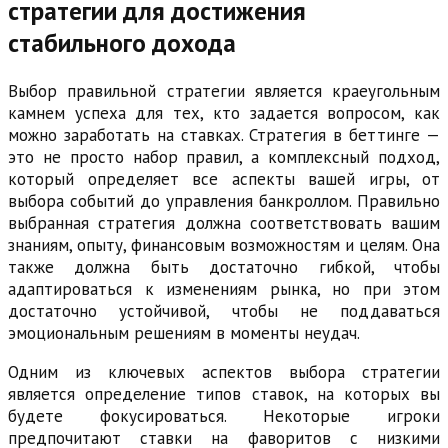
стратегии для достижения
стабильного дохода
Выбор правильной стратегии является краеугольным
камнем успеха для тех, кто задается вопросом, как
можно заработать на ставках. Стратегия в беттинге —
это не просто набор правил, а комплексный подход,
который определяет все аспекты вашей игры, от
выбора событий до управления банкроллом. Правильно
выбранная стратегия должна соответствовать вашим
знаниям, опыту, финансовым возможностям и целям. Она
также должна быть достаточно гибкой, чтобы
адаптироваться к изменениям рынка, но при этом
достаточно устойчивой, чтобы не поддаваться
эмоциональным решениям в моменты неудач.
Одним из ключевых аспектов выбора стратегии
является определение типов ставок, на которых вы
будете фокусироваться. Некоторые игроки
предпочитают ставки на фаворитов с низкими