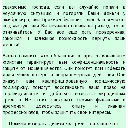
Уважаемые господа, если вы случайно попали в
неудачную ситуацию и потеряли Ваши деньги у
лжеброкера, или Брокер-обманщик слил Ваш депозит
под чистую, или Вы нечаянно попали на развод, то не
отчаивайтесь! У Вас все еще есть проверенная,
законная и надежная возможность вернуть ваши
деньги!
Важно помнить, что обращение к профессиональным
юристам гарантирует вам конфиденциальность и
защиту от мошенничества. Они помогут вам избежать
дальнейших потерь и неправомерных действий. Они
окажут вам квалифицированную юридическую
поддержку, помогут восстановить ваше право на
справедливость и добиться возврата украденных
средств. Не стоит рисковать своими финансами и
временем, доверьтесь опыту и знаниям
профессионалов, чтобы защитить свои интересы.
Помимо возврата денежных средств и защиты от