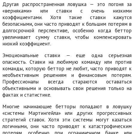
Другая распространенная ловушка — это погоня за
«верняками» или ставки с очень низкими
коэффициентами. Хотя такие ставки кажутся
безопасными, они часто приводят к большим потерям в
долгосрочной перспективе, особенно когда беттор
увеличивает сумму ставки, чтобы компенсировать
низкий коэффициент.
Эмоциональные ставки — еще одна серьезная
опасность. Ставки на любимую команду или против
команды, которую беттор не любит, часто приводят к
необъективным решениям и финансовым потерям.
Профессионалы всегда стараются оставаться
объективными и основывать свои решения только на
фактах и статистике.
Многие начинающие бетторы попадают в ловушку
«системы Мартингейла» или других прогрессивных
стратегий ставок. Хотя эти системы могут казаться
логичными, они часто приводят к катастрофическим
потерям, особенно при ограниченном банке или