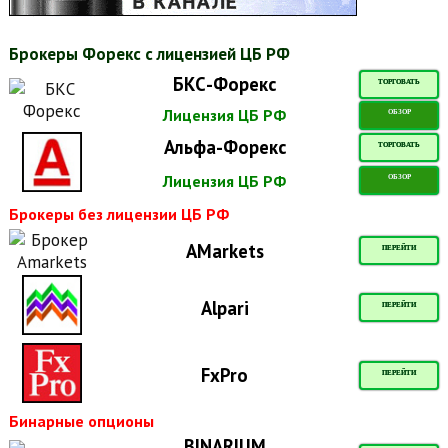
Брокеры Форекс с лицензией ЦБ РФ
БКС-Форекс
ТОРГОВАТЬ
Лицензия ЦБ РФ
ОБЗОР
Альфа-Форекс
ТОРГОВАТЬ
Лицензия ЦБ РФ
ОБЗОР
Брокеры без лицензии ЦБ РФ
AMarkets
ПЕРЕЙТИ
Alpari
ПЕРЕЙТИ
FxPro
ПЕРЕЙТИ
Бинарные опционы
BINARIUM