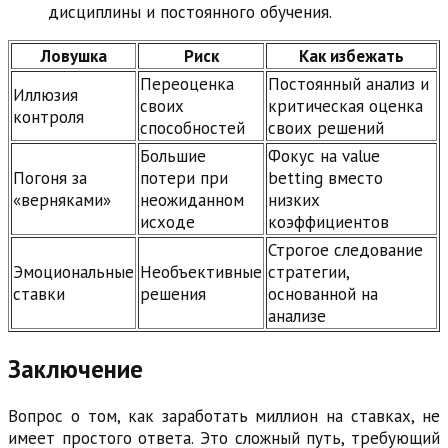
дисциплины и постоянного обучения.
Ловушка
Риск
Как избежать
Переоценка
Постоянный анализ и
Иллюзия
своих
критическая оценка
контроля
способностей
своих решений
Большие
Фокус на value
Погоня за
потери при
betting вместо
«верняками»
неожиданном
низких
исходе
коэффициентов
Строгое следование
Эмоциональные
Необъективные
стратегии,
ставки
решения
основанной на
анализе
Заключение
Вопрос о том, как заработать миллион на ставках, не
имеет простого ответа. Это сложный путь, требующий