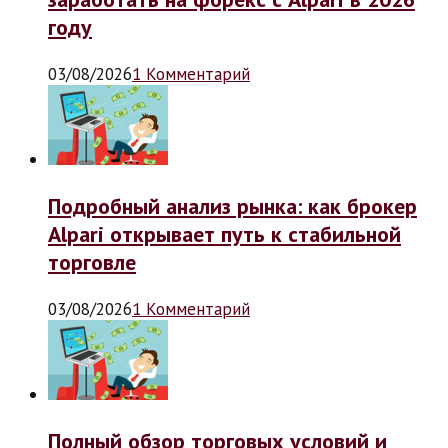
году
03/08/2026
1 Комментарий
Подробный анализ рынка: как брокер
Alpari открывает путь к стабильной
торговле
03/08/2026
1 Комментарий
Полный обзор торговых условий и