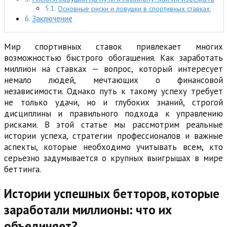
Основные риски и ловушки в спортивных ставках:
Заключение
Мир спортивных ставок привлекает многих
возможностью быстрого обогащения. Как заработать
миллион на ставках — вопрос, который интересует
немало людей, мечтающих о финансовой
независимости. Однако путь к такому успеху требует
не только удачи, но и глубоких знаний, строгой
дисциплины и правильного подхода к управлению
рисками. В этой статье мы рассмотрим реальные
истории успеха, стратегии профессионалов и важные
аспекты, которые необходимо учитывать всем, кто
серьезно задумывается о крупных выигрышах в мире
беттинга.
Истории успешных бетторов, которые
заработали миллионы: что их
объединяет?