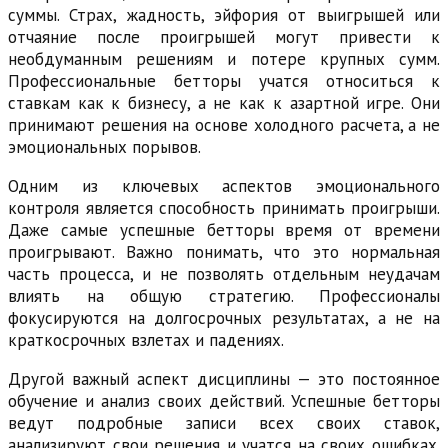
суммы. Страх, жадность, эйфория от выигрышей или
отчаяние после проигрышей могут привести к
необдуманным решениям и потере крупных сумм.
Профессиональные бетторы учатся относиться к
ставкам как к бизнесу, а не как к азартной игре. Они
принимают решения на основе холодного расчета, а не
эмоциональных порывов.
Одним из ключевых аспектов эмоционального
контроля является способность принимать проигрыши.
Даже самые успешные бетторы время от времени
проигрывают. Важно понимать, что это нормальная
часть процесса, и не позволять отдельным неудачам
влиять на общую стратегию. Профессионалы
фокусируются на долгосрочных результатах, а не на
краткосрочных взлетах и падениях.
Другой важный аспект дисциплины — это постоянное
обучение и анализ своих действий. Успешные бетторы
ведут подробные записи всех своих ставок,
анализируют свои решения и учатся на своих ошибках.