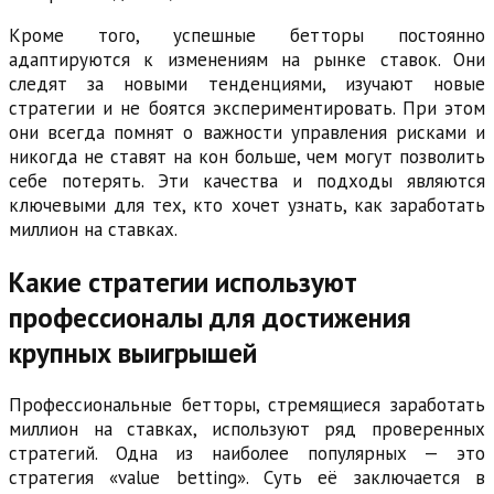
Кроме того, успешные бетторы постоянно
адаптируются к изменениям на рынке ставок. Они
следят за новыми тенденциями, изучают новые
стратегии и не боятся экспериментировать. При этом
они всегда помнят о важности управления рисками и
никогда не ставят на кон больше, чем могут позволить
себе потерять. Эти качества и подходы являются
ключевыми для тех, кто хочет узнать, как заработать
миллион на ставках.
Какие стратегии используют
профессионалы для достижения
крупных выигрышей
Профессиональные бетторы, стремящиеся заработать
миллион на ставках, используют ряд проверенных
стратегий. Одна из наиболее популярных — это
стратегия «value betting». Суть её заключается в