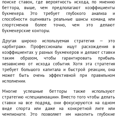
поиске ставок, где вероятность исхода, по мнению
беттора, выше, чем предполагают коэффициенты
букмекера. Это требует глубокого анализа и
способности оценивать реальные шансы команд или
спортсменов более точно, чем это делают
букмекерские конторы.
Другая широко используемая стратегия — это
«арбитраж». Профессионалы ищут расхождения в
коэффициентах у разных букмекеров и делают ставки
таким образом, чтобы гарантировать прибыль
независимо от исхода события. Хотя эта стратегия
требует большого капитала и быстрой реакции, она
может быть очень эффективной при правильном
исполнении.
Многие успешные бетторы также используют
стратегию «специализации». Вместо того чтобы делать
ставки на все подряд, они фокусируются на одном
виде спорта или даже на конкретной лиге или
чемпионате. Это позволяет им накопить глубокие