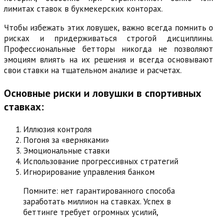
лимитах ставок в букмекерских конторах.
Чтобы избежать этих ловушек, важно всегда помнить о
рисках и придерживаться строгой дисциплины.
Профессиональные бетторы никогда не позволяют
эмоциям влиять на их решения и всегда основывают
свои ставки на тщательном анализе и расчетах.
Основные риски и ловушки в спортивных
ставках:
Иллюзия контроля
Погоня за «верняками»
Эмоциональные ставки
Использование прогрессивных стратегий
Игнорирование управления банком
Помните: нет гарантированного способа
заработать миллион на ставках. Успех в
беттинге требует огромных усилий,