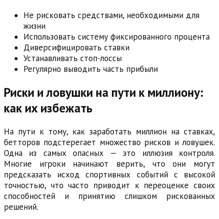
Не рисковать средствами, необходимыми для
жизни
Использовать систему фиксированного процента
Диверсифицировать ставки
Устанавливать стоп-лоссы
Регулярно выводить часть прибыли
Риски и ловушки на пути к миллиону:
как их избежать
На пути к тому, как заработать миллион на ставках,
бетторов подстерегает множество рисков и ловушек.
Одна из самых опасных — это иллюзия контроля.
Многие игроки начинают верить, что они могут
предсказать исход спортивных событий с высокой
точностью, что часто приводит к переоценке своих
способностей и принятию слишком рискованных
решений.