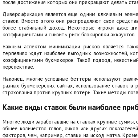
после достижения которых они прекращают делать став
Диверсификация является еще одним ключевым элемен
ставок. Вместо этого они распределяют свои средств
более стабильный доход. Некоторые игроки даже див
коэффициентами и снизить риск блокировки аккаунтов.
Важным аспектом минимизации рисков является такж
терпеливо ждут наиболее выгодных возможностей, ко
коэффициентами букмекеров. Такой подход, известный
перспективе.
Наконец, многие успешные беттеры используют разли
разных букмекерских сайтах, использование ставок в
страхования против крупных потерь. Такие методы поз
Какие виды ставок были наиболее при
Многие люди заработавшие на ставках крупные суммы, о
общее количество голов, очков или других показателе
факторов, чем, например, ставки на исход матча. Кром