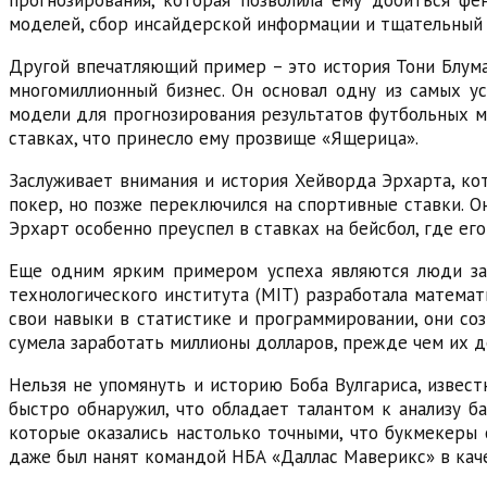
моделей, сбор инсайдерской информации и тщательный 
Другой впечатляющий пример – это история Тони Блума,
многомиллионный бизнес. Он основал одну из самых ус
модели для прогнозирования результатов футбольных м
ставках, что принесло ему прозвище «Ящерица».
Заслуживает внимания и история Хейворда Эрхарта, кот
покер, но позже переключился на спортивные ставки. О
Эрхарт особенно преуспел в ставках на бейсбол, где е
Еще одним ярким примером успеха являются люди зара
технологического института (MIT) разработала матема
свои навыки в статистике и программировании, они со
сумела заработать миллионы долларов, прежде чем их 
Нельзя не упомянуть и историю Боба Вулгариса, извест
быстро обнаружил, что обладает талантом к анализу б
которые оказались настолько точными, что букмекеры с
даже был нанят командой НБА «Даллас Маверикс» в кач