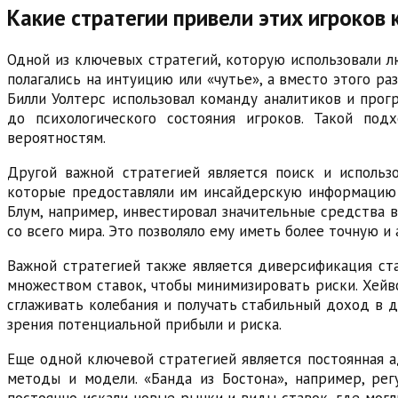
Какие стратегии привели этих игроков
Одной из ключевых стратегий, которую использовали лю
полагались на интуицию или «чутье», а вместо этого 
Билли Уолтерс использовал команду аналитиков и про
до психологического состояния игроков. Такой по
вероятностям.
Другой важной стратегией является поиск и исполь
которые предоставляли им инсайдерскую информацию о 
Блум, например, инвестировал значительные средства в
со всего мира. Это позволяло ему иметь более точную и
Важной стратегией также является диверсификация ста
множеством ставок, чтобы минимизировать риски. Хейво
сглаживать колебания и получать стабильный доход в д
зрения потенциальной прибыли и риска.
Еще одной ключевой стратегией является постоянная а
методы и модели. «Банда из Бостона», например, ре