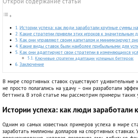
Открой содержание статьи
Истории успеха: как люди заработали крупные суммы н
Какие стратегии привели этих игроков к значительным 
Как они управляют своим капиталом и минимизируют ри
Какие виды ставок были наиболее прибыльными для усп
Как они адаптируют свои стратегии в изменяющихся ус
Ключевые стратегии адаптации успешных беттеров:
Заключение
В мире спортивных ставок существуют удивительные и
не просто полагались на удачу – они разработали эффе
беттинга. В этой статье мы рассмотрим примеры таких 
Истории успеха: как люди заработали 
Одним из самых известных примеров успеха в мире ста
заработать миллионы долларов на спортивных ставках. У
прогнозирования, которая позволила ему добиться фе