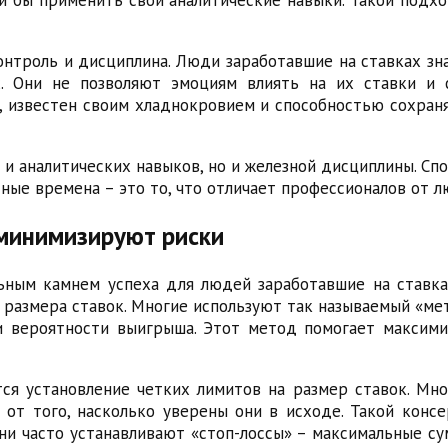
и бы применить свои аналитические навыки. Такой подх
онтроль и дисциплина. Люди заработавшие на ставках з
. Они не позволяют эмоциям влиять на их ставки и 
р, известен своим хладнокровием и способностью сохран
й и аналитических навыков, но и железной дисциплины. С
ые времена – это то, что отличает профессионалов от л
 минимизируют риски
ьным камнем успеха для людей заработавшие на ставк
размера ставок. Многие используют так называемый «ме
 вероятности выигрыша. Этот метод помогает максими
ся установление четких лимитов на размер ставок. Мно
о от того, насколько уверены они в исходе. Такой кон
ни часто устанавливают «стоп-лоссы» – максимальные с