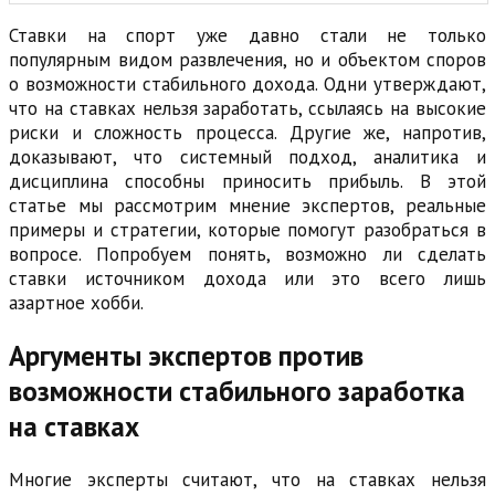
Ставки на спорт уже давно стали не только
популярным видом развлечения, но и объектом споров
о возможности стабильного дохода. Одни утверждают,
что на ставках нельзя заработать, ссылаясь на высокие
риски и сложность процесса. Другие же, напротив,
доказывают, что системный подход, аналитика и
дисциплина способны приносить прибыль. В этой
статье мы рассмотрим мнение экспертов, реальные
примеры и стратегии, которые помогут разобраться в
вопросе. Попробуем понять, возможно ли сделать
ставки источником дохода или это всего лишь
азартное хобби.
Аргументы экспертов против
возможности стабильного заработка
на ставках
Многие эксперты считают, что на ставках нельзя