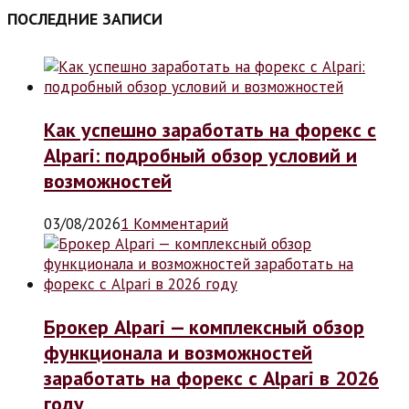
ПОСЛЕДНИЕ ЗАПИСИ
Как успешно заработать на форекс с
Alpari: подробный обзор условий и
возможностей
03/08/2026
1 Комментарий
Брокер Alpari — комплексный обзор
функционала и возможностей
заработать на форекс с Alpari в 2026
году