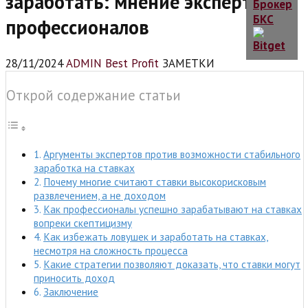
заработать: мнение экспертов и
профессионалов
28/11/2024
ADMIN Best Profit
ЗАМЕТКИ
Открой содержание статьи
Аргументы экспертов против возможности стабильного
заработка на ставках
Почему многие считают ставки высокорисковым
развлечением, а не доходом
Как профессионалы успешно зарабатывают на ставках
вопреки скептицизму
Как избежать ловушек и заработать на ставках,
несмотря на сложность процесса
Какие стратегии позволяют доказать, что ставки могут
приносить доход
Заключение