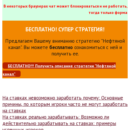
В некоторых браузерах чат может блокироваться и не работать,
тогда только форма
БЕСПЛАТНО! СУПЕР СТРАТЕГИЯ!
Предлагаем Вашему вниманию стратегию "Нефтяной
канал". Вы можете
бесплатно
ознакомиться с ней и
получить ее.
БЕСПЛАТНО!!! Получить описание стратегии "Нефтяной
канал"
Навигация
На ставках невозможно заработать почему: Основные
причины, по которым игроки часто не могут заработать
по
на ставках
записям
На ставках реально зарабатывать: Возможно ли
действительно зарабатывать на ставках: примеры
успешных игроков