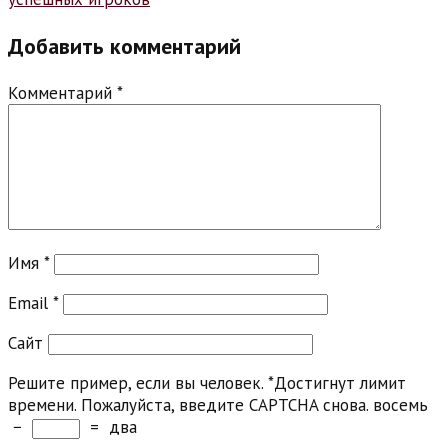
Добавить комментарий
Комментарий
*
Имя
*
Email
*
Сайт
Решите пример, если вы человек.
*
Достигнут лимит
времени. Пожалуйста, введите CAPTCHA снова.
восемь
−
=
два