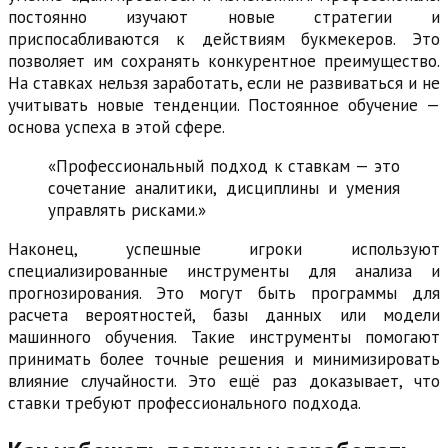
постоянно изучают новые стратегии и
приспосабливаются к действиям букмекеров. Это
позволяет им сохранять конкурентное преимущество.
На ставках нельзя заработать, если не развиваться и не
учитывать новые тенденции. Постоянное обучение —
основа успеха в этой сфере.
«Профессиональный подход к ставкам — это
сочетание аналитики, дисциплины и умения
управлять рисками.»
Наконец, успешные игроки используют
специализированные инструменты для анализа и
прогнозирования. Это могут быть программы для
расчета вероятностей, базы данных или модели
машинного обучения. Такие инструменты помогают
принимать более точные решения и минимизировать
влияние случайности. Это ещё раз доказывает, что
ставки требуют профессионального подхода.