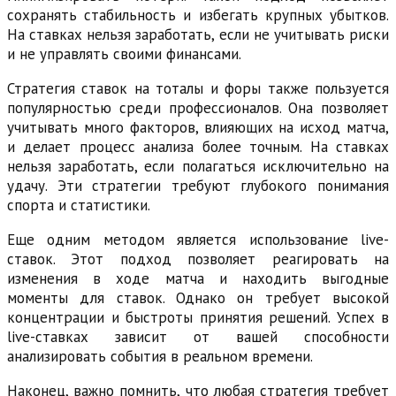
сохранять стабильность и избегать крупных убытков.
На ставках нельзя заработать, если не учитывать риски
и не управлять своими финансами.
Стратегия ставок на тоталы и форы также пользуется
популярностью среди профессионалов. Она позволяет
учитывать много факторов, влияющих на исход матча,
и делает процесс анализа более точным. На ставках
нельзя заработать, если полагаться исключительно на
удачу. Эти стратегии требуют глубокого понимания
спорта и статистики.
Еще одним методом является использование live-
ставок. Этот подход позволяет реагировать на
изменения в ходе матча и находить выгодные
моменты для ставок. Однако он требует высокой
концентрации и быстроты принятия решений. Успех в
live-ставках зависит от вашей способности
анализировать события в реальном времени.
Наконец, важно помнить, что любая стратегия требует