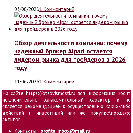
03/08/2026
1 Комментарий
Обзор деятельности компании: почему
надежный брокер Alpari остается
лидером рынка для трейдеров в 2026
году
11/06/2026
1 Комментарий
На сайте https://otzovismosti.ru вся информация носит
исключительно ознакомительный характер и не
является рекомендацией к осуществлению каких-либо
действий и инвестиций или же покупке\продаже
активов.
Контакты -
profits_inbox@mail.ru