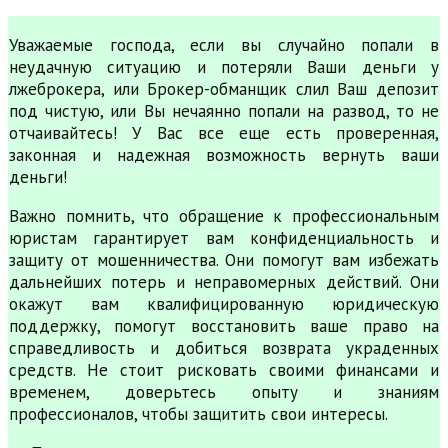
Уважаемые господа, если вы случайно попали в
неудачную ситуацию и потеряли Ваши деньги у
лжеброкера, или Брокер-обманщик слил Ваш депозит
под чистую, или Вы нечаянно попали на развод, то не
отчаивайтесь! У Вас все еще есть проверенная,
законная и надежная возможность вернуть ваши
деньги!
Важно помнить, что обращение к профессиональным
юристам гарантирует вам конфиденциальность и
защиту от мошенничества. Они помогут вам избежать
дальнейших потерь и неправомерных действий. Они
окажут вам квалифицированную юридическую
поддержку, помогут восстановить ваше право на
справедливость и добиться возврата украденных
средств. Не стоит рисковать своими финансами и
временем, доверьтесь опыту и знаниям
профессионалов, чтобы защитить свои интересы.