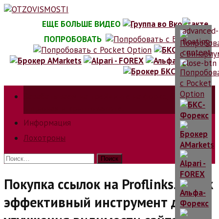
Skip
to
ЕЩЕ БОЛЬШЕ ВИДЕО
content
ПОПРОБОВАТЬ
Зарабатываем на трейдинге на форкс, биржах,
опционах и криптовалюте.
Информация
Лохотроны
Найти:
Покупка ссылок на Proflinks.ru как
эффективный инструмент для