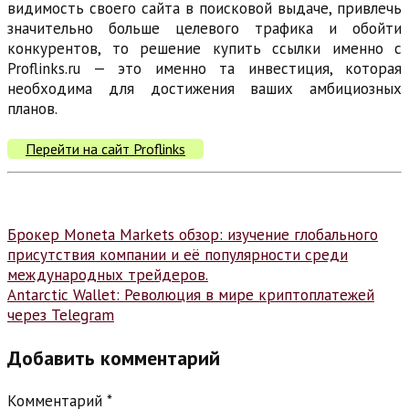
видимость своего сайта в поисковой выдаче, привлечь
значительно больше целевого трафика и обойти
конкурентов, то решение купить ссылки именно с
Proflinks.ru — это именно та инвестиция, которая
необходима для достижения ваших амбициозных
планов.
Перейти на сайт Proflinks
Навигация
Брокер Moneta Markets обзор: изучение глобального
присутствия компании и её популярности среди
по
международных трейдеров.
записям
Antarctic Wallet: Революция в мире криптоплатежей
через Telegram
Добавить комментарий
Комментарий
*