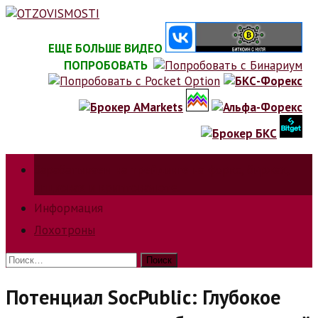
Skip
to
content
ЕЩЕ БОЛЬШЕ ВИДЕО
ПОПРОБОВАТЬ
Зарабатываем на трейдинге на форкс, биржах,
опционах и криптовалюте.
Информация
Лохотроны
Найти:
Потенциал SocPublic: Глубокое