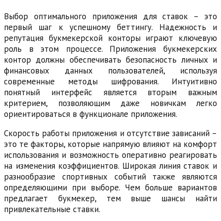
Выбор оптимального приложения для ставок – это
первый шаг к успешному беттингу. Надежность и
репутация букмекерской конторы играют ключевую
роль в этом процессе. Приложения букмекерских
контор должны обеспечивать безопасность личных и
финансовых данных пользователей, используя
современные методы шифрования. Интуитивно
понятный интерфейс является вторым важным
критерием, позволяющим даже новичкам легко
ориентироваться в функционале приложения.
Скорость работы приложения и отсутствие зависаний –
это те факторы, которые напрямую влияют на комфорт
использования и возможность оперативно реагировать
на изменения коэффициентов. Широкая линия ставок и
разнообразие спортивных событий также являются
определяющими при выборе. Чем больше вариантов
предлагает букмекер, тем выше шансы найти
привлекательные ставки.