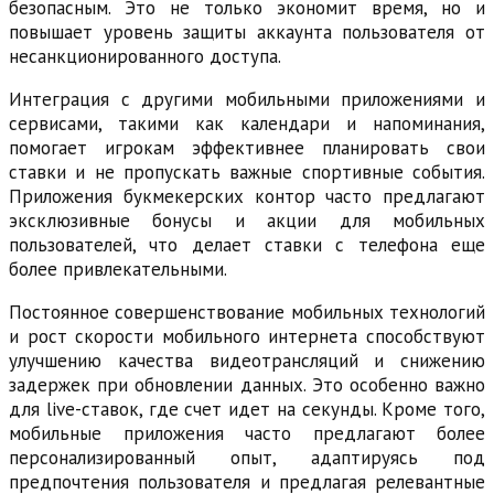
безопасным. Это не только экономит время, но и
повышает уровень защиты аккаунта пользователя от
несанкционированного доступа.
Интеграция с другими мобильными приложениями и
сервисами, такими как календари и напоминания,
помогает игрокам эффективнее планировать свои
ставки и не пропускать важные спортивные события.
Приложения букмекерских контор часто предлагают
эксклюзивные бонусы и акции для мобильных
пользователей, что делает ставки с телефона еще
более привлекательными.
Постоянное совершенствование мобильных технологий
и рост скорости мобильного интернета способствуют
улучшению качества видеотрансляций и снижению
задержек при обновлении данных. Это особенно важно
для live-ставок, где счет идет на секунды. Кроме того,
мобильные приложения часто предлагают более
персонализированный опыт, адаптируясь под
предпочтения пользователя и предлагая релевантные