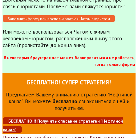
связь с юристами. После - с вами свяжутся юристы:
Заполнить форму или воспользоваться Чатом с юристом
Или можете воспользоваться Чатом с живым
человеком - юристом, расположенным внизу этого
сайта (пролистайте до конца вниз).
В некоторых браузерах чат может блокироваться и не работать,
тогда только форма
БЕСПЛАТНО! СУПЕР СТРАТЕГИЯ!
Предлагаем Вашему вниманию стратегию "Нефтяной
канал". Вы можете
бесплатно
ознакомиться с ней и
получить ее.
БЕСПЛАТНО!!! Получить описание стратегии "Нефтяной
канал"
Предлагают заработать на ставках: Кому доверять,