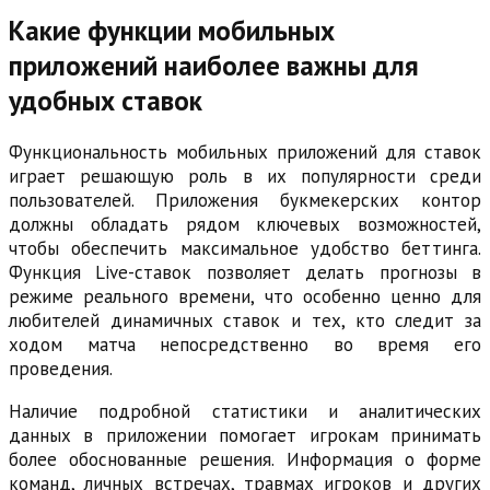
Какие функции мобильных
приложений наиболее важны для
удобных ставок
Функциональность мобильных приложений для ставок
играет решающую роль в их популярности среди
пользователей. Приложения букмекерских контор
должны обладать рядом ключевых возможностей,
чтобы обеспечить максимальное удобство беттинга.
Функция Live-ставок позволяет делать прогнозы в
режиме реального времени, что особенно ценно для
любителей динамичных ставок и тех, кто следит за
ходом матча непосредственно во время его
проведения.
Наличие подробной статистики и аналитических
данных в приложении помогает игрокам принимать
более обоснованные решения. Информация о форме
команд, личных встречах, травмах игроков и других