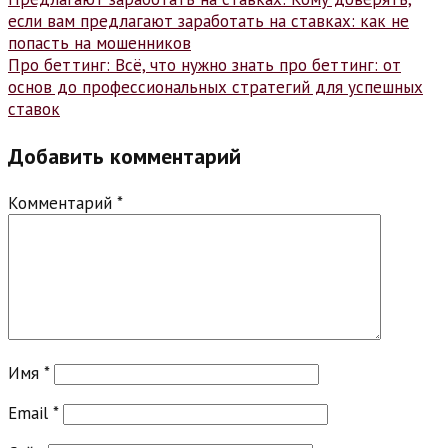
Навигация
если вам предлагают заработать на ставках: как не
по
попасть на мошенников
записям
Про беттинг: Всё, что нужно знать про беттинг: от
основ до профессиональных стратегий для успешных
ставок
Добавить комментарий
Комментарий
*
Имя
*
Email
*