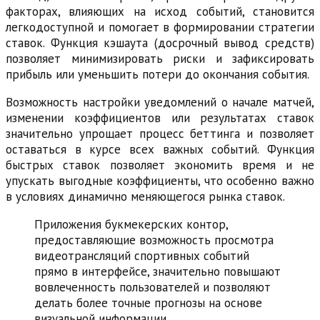
факторах, влияющих на исход событий, становится
легкодоступной и помогает в формировании стратегии
ставок. Функция кэшаута (досрочный вывод средств)
позволяет минимизировать риски и зафиксировать
прибыль или уменьшить потери до окончания события.
Возможность настройки уведомлений о начале матчей,
изменении коэффициентов или результатах ставок
значительно упрощает процесс беттинга и позволяет
оставаться в курсе всех важных событий. Функция
быстрых ставок позволяет экономить время и не
упускать выгодные коэффициенты, что особенно важно
в условиях динамично меняющегося рынка ставок.
Приложения букмекерских контор,
предоставляющие возможность просмотра
видеотрансляций спортивных событий
прямо в интерфейсе, значительно повышают
вовлеченность пользователей и позволяют
делать более точные прогнозы на основе
визуальной информации.