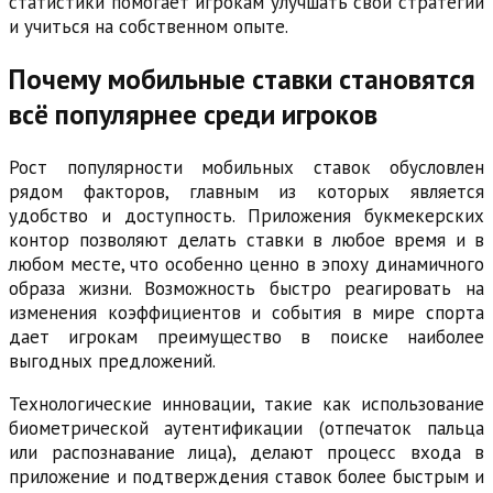
статистики помогает игрокам улучшать свои стратегии
и учиться на собственном опыте.
Почему мобильные ставки становятся
всё популярнее среди игроков
Рост популярности мобильных ставок обусловлен
рядом факторов, главным из которых является
удобство и доступность. Приложения букмекерских
контор позволяют делать ставки в любое время и в
любом месте, что особенно ценно в эпоху динамичного
образа жизни. Возможность быстро реагировать на
изменения коэффициентов и события в мире спорта
дает игрокам преимущество в поиске наиболее
выгодных предложений.
Технологические инновации, такие как использование
биометрической аутентификации (отпечаток пальца
или распознавание лица), делают процесс входа в
приложение и подтверждения ставок более быстрым и