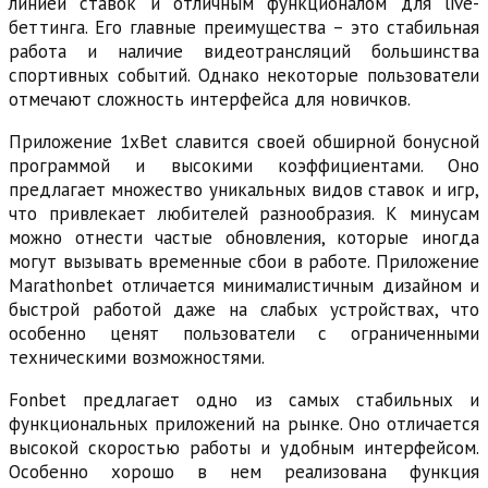
линией ставок и отличным функционалом для live-
беттинга. Его главные преимущества – это стабильная
работа и наличие видеотрансляций большинства
спортивных событий. Однако некоторые пользователи
отмечают сложность интерфейса для новичков.
Приложение 1xBet славится своей обширной бонусной
программой и высокими коэффициентами. Оно
предлагает множество уникальных видов ставок и игр,
что привлекает любителей разнообразия. К минусам
можно отнести частые обновления, которые иногда
могут вызывать временные сбои в работе. Приложение
Marathonbet отличается минималистичным дизайном и
быстрой работой даже на слабых устройствах, что
особенно ценят пользователи с ограниченными
техническими возможностями.
Fonbet предлагает одно из самых стабильных и
функциональных приложений на рынке. Оно отличается
высокой скоростью работы и удобным интерфейсом.
Особенно хорошо в нем реализована функция