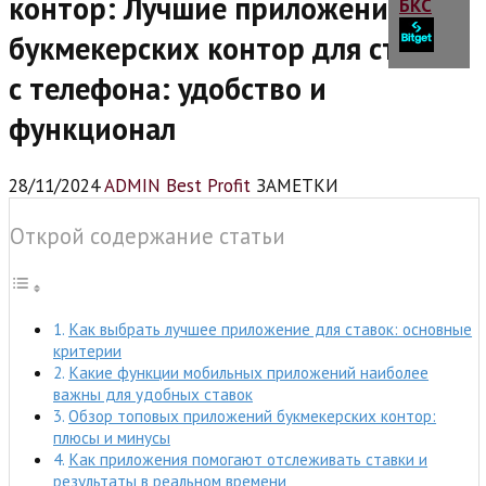
контор: Лучшие приложения
букмекерских контор для ставок
с телефона: удобство и
функционал
28/11/2024
ADMIN Best Profit
ЗАМЕТКИ
Открой содержание статьи
Как выбрать лучшее приложение для ставок: основные
критерии
Какие функции мобильных приложений наиболее
важны для удобных ставок
Обзор топовых приложений букмекерских контор:
плюсы и минусы
Как приложения помогают отслеживать ставки и
результаты в реальном времени