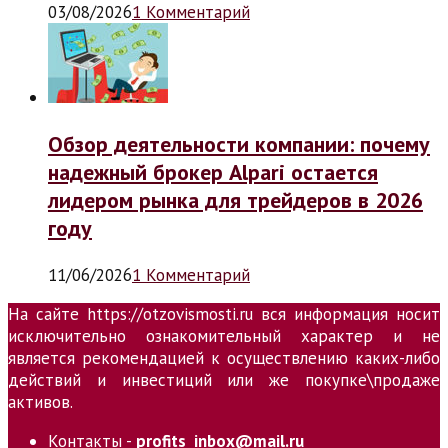
03/08/2026
1 Комментарий
Обзор деятельности компании: почему
надежный брокер Alpari остается
лидером рынка для трейдеров в 2026
году
11/06/2026
1 Комментарий
На сайте https://otzovismosti.ru вся информация носит
исключительно ознакомительный характер и не
является рекомендацией к осуществлению каких-либо
действий и инвестиций или же покупке\продаже
активов.
Контакты -
profits_inbox@mail.ru