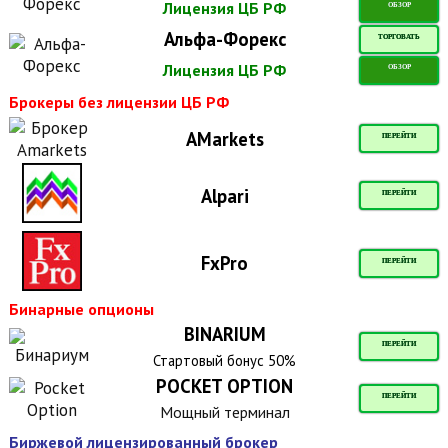
Лицензия ЦБ РФ
ОБЗОР
Альфа-Форекс
ТОРГОВАТЬ
Лицензия ЦБ РФ
ОБЗОР
Брокеры без лицензии ЦБ РФ
AMarkets
ПЕРЕЙТИ
Alpari
ПЕРЕЙТИ
FxPro
ПЕРЕЙТИ
Бинарные опционы
BINARIUM
ПЕРЕЙТИ
Стартовый бонус 50%
POCKET OPTION
ПЕРЕЙТИ
Мощный терминал
Биржевой лицензированный брокер