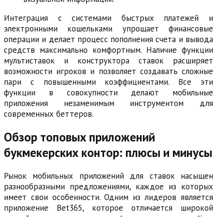
Интеграция с системами быстрых платежей и
электронными кошельками упрощает финансовые
операции и делает процесс пополнения счета и вывода
средств максимально комфортным. Наличие функции
мультиставок и конструктора ставок расширяет
возможности игроков и позволяет создавать сложные
пари с повышенными коэффициентами. Все эти
функции в совокупности делают мобильные
приложения незаменимым инструментом для
современных беттеров.
Обзор топовых приложений
букмекерских контор: плюсы и минусы
Рынок мобильных приложений для ставок насыщен
разнообразными предложениями, каждое из которых
имеет свои особенности. Одним из лидеров является
приложение Bet365, которое отличается широкой