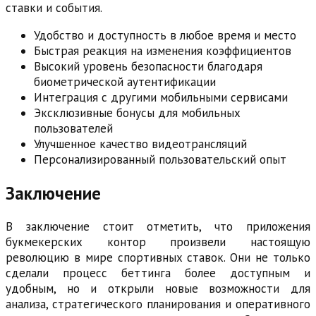
ставки и события.
Удобство и доступность в любое время и место
Быстрая реакция на изменения коэффициентов
Высокий уровень безопасности благодаря
биометрической аутентификации
Интеграция с другими мобильными сервисами
Эксклюзивные бонусы для мобильных
пользователей
Улучшенное качество видеотрансляций
Персонализированный пользовательский опыт
Заключение
В заключение стоит отметить, что приложения
букмекерских контор произвели настоящую
революцию в мире спортивных ставок. Они не только
сделали процесс беттинга более доступным и
удобным, но и открыли новые возможности для
анализа, стратегического планирования и оперативного