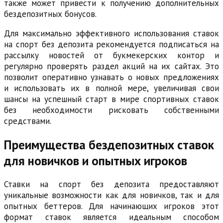
также может привести к получению дополнительных
бездепозитных бонусов.
Для максимально эффективного использования ставок
на спорт без депозита рекомендуется подписаться на
рассылку новостей от букмекерских контор и
регулярно проверять раздел акций на их сайтах. Это
позволит оперативно узнавать о новых предложениях
и использовать их в полной мере, увеличивая свои
шансы на успешный старт в мире спортивных ставок
без необходимости рисковать собственными
средствами.
Преимущества бездепозитных ставок
для новичков и опытных игроков
Ставки на спорт без депозита предоставляют
уникальные возможности как для новичков, так и для
опытных беттеров. Для начинающих игроков этот
формат ставок является идеальным способом