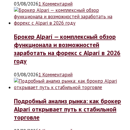
03/08/2026
1 Комментарий
Брокер Alpari — комплексный обзор
функционала и возможностей
заработать на форекс с Alpari в 2026
году
03/08/2026
1 Комментарий
Подробный анализ рынка: как брокер
Alpari открывает путь к стабильной
торговле