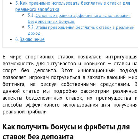
Как правильно использовать бесплатные ставки для
реального заработка
Основные правила эффективного использования
бездепозитных бонусов:
Этапы превращения бесплатных ставок в реальный
доход:
Заключение
В мире спортивных ставок появилась интригующая
возможность для энтузиастов и новичков — ставки на
спорт без депозита. Этот инновационный подход
позволяет игрокам погрузиться в захватывающий мир
беттинга, не рискуя собственными средствами. В
данной статье мы подробно рассмотрим различные
аспекты бездепозитных ставок, их преимущества и
способы эффективного использования для получения
реальной прибыли.
Как получить бонусы и фрибеты для
ставок без депозита