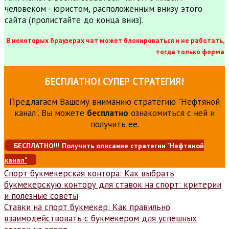
человеком - юристом, расположенным внизу этого
сайта (пролистайте до конца вниз).
В некоторых браузерах чат может блокироваться и не работать,
тогда только форма
БЕСПЛАТНО! СУПЕР СТРАТЕГИЯ!
Предлагаем Вашему вниманию стратегию "Нефтяной
канал". Вы можете
бесплатно
ознакомиться с ней и
получить ее.
БЕСПЛАТНО!!! Получить описание стратегии "Нефтяной
канал"
Навигация
Спорт букмекерская контора: Как выбрать
букмекерскую контору для ставок на спорт: критерии
по
и полезные советы
записям
Ставки на спорт букмекер: Как правильно
взаимодействовать с букмекером для успешных