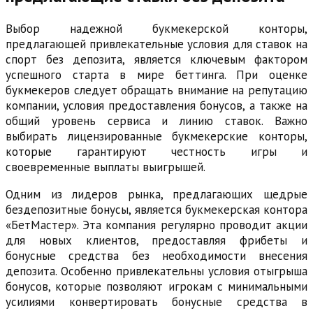
Выбор надежной букмекерской конторы,
предлагающей привлекательные условия для ставок на
спорт без депозита, является ключевым фактором
успешного старта в мире беттинга. При оценке
букмекеров следует обращать внимание на репутацию
компании, условия предоставления бонусов, а также на
общий уровень сервиса и линию ставок. Важно
выбирать лицензированные букмекерские конторы,
которые гарантируют честность игры и
своевременные выплаты выигрышей.
Одним из лидеров рынка, предлагающих щедрые
бездепозитные бонусы, является букмекерская контора
«БетМастер». Эта компания регулярно проводит акции
для новых клиентов, предоставляя фрибеты и
бонусные средства без необходимости внесения
депозита. Особенно привлекательны условия отыгрыша
бонусов, которые позволяют игрокам с минимальными
усилиями конвертировать бонусные средства в