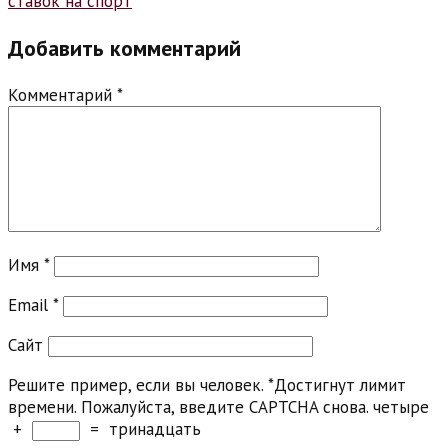
ставок на спорт
Добавить комментарий
Комментарий
*
Имя
*
Email
*
Сайт
Решите пример, если вы человек.
*
Достигнут лимит
времени. Пожалуйста, введите CAPTCHA снова.
четыре
+
=
тринадцать