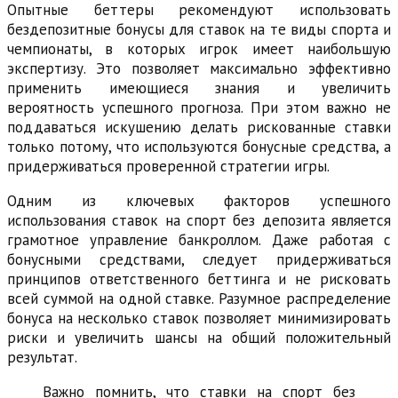
Опытные беттеры рекомендуют использовать
бездепозитные бонусы для ставок на те виды спорта и
чемпионаты, в которых игрок имеет наибольшую
экспертизу. Это позволяет максимально эффективно
применить имеющиеся знания и увеличить
вероятность успешного прогноза. При этом важно не
поддаваться искушению делать рискованные ставки
только потому, что используются бонусные средства, а
придерживаться проверенной стратегии игры.
Одним из ключевых факторов успешного
использования ставок на спорт без депозита является
грамотное управление банкроллом. Даже работая с
бонусными средствами, следует придерживаться
принципов ответственного беттинга и не рисковать
всей суммой на одной ставке. Разумное распределение
бонуса на несколько ставок позволяет минимизировать
риски и увеличить шансы на общий положительный
результат.
Важно помнить, что ставки на спорт без