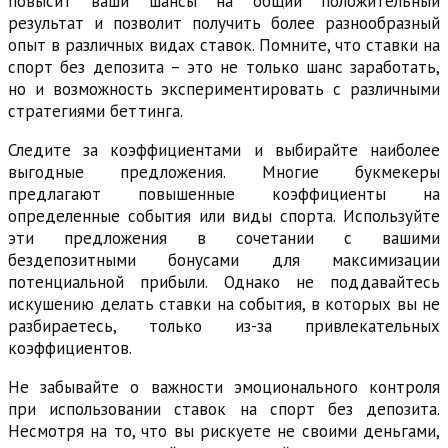
повысит ваши шансы на общий положительный
результат и позволит получить более разнообразный
опыт в различных видах ставок. Помните, что ставки на
спорт без депозита – это не только шанс заработать,
но и возможность экспериментировать с различными
стратегиями беттинга.
Следите за коэффициентами и выбирайте наиболее
выгодные предложения. Многие букмекеры
предлагают повышенные коэффициенты на
определенные события или виды спорта. Используйте
эти предложения в сочетании с вашими
бездепозитными бонусами для максимизации
потенциальной прибыли. Однако не поддавайтесь
искушению делать ставки на события, в которых вы не
разбираетесь, только из-за привлекательных
коэффициентов.
Не забывайте о важности эмоционального контроля
при использовании ставок на спорт без депозита.
Несмотря на то, что вы рискуете не своими деньгами,