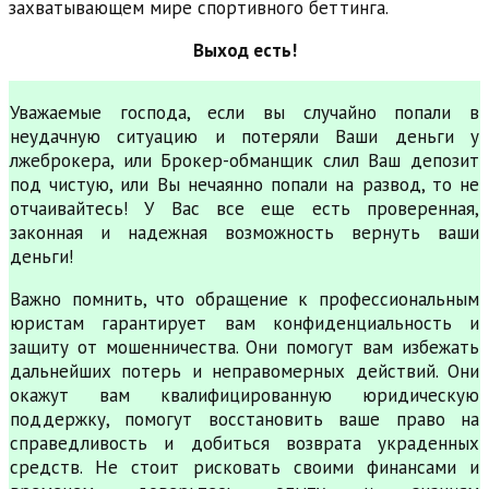
захватывающем мире спортивного беттинга.
Выход есть!
Уважаемые господа, если вы случайно попали в
неудачную ситуацию и потеряли Ваши деньги у
лжеброкера, или Брокер-обманщик слил Ваш депозит
под чистую, или Вы нечаянно попали на развод, то не
отчаивайтесь! У Вас все еще есть проверенная,
законная и надежная возможность вернуть ваши
деньги!
Важно помнить, что обращение к профессиональным
юристам гарантирует вам конфиденциальность и
защиту от мошенничества. Они помогут вам избежать
дальнейших потерь и неправомерных действий. Они
окажут вам квалифицированную юридическую
поддержку, помогут восстановить ваше право на
справедливость и добиться возврата украденных
средств. Не стоит рисковать своими финансами и