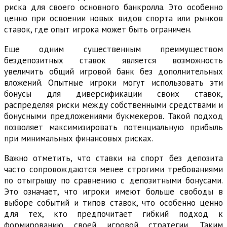
риска для своего основного банкролла. Это особенно
ценно при освоении новых видов спорта или рынков
ставок, где опыт игрока может быть ограничен.
Еще одним существенным преимуществом
бездепозитных ставок является возможность
увеличить общий игровой банк без дополнительных
вложений. Опытные игроки могут использовать эти
бонусы для диверсификации своих ставок,
распределяя риски между собственными средствами и
бонусными предложениями букмекеров. Такой подход
позволяет максимизировать потенциальную прибыль
при минимальных финансовых рисках.
Важно отметить, что ставки на спорт без депозита
часто сопровождаются менее строгими требованиями
по отыгрышу по сравнению с депозитными бонусами.
Это означает, что игроки имеют больше свободы в
выборе событий и типов ставок, что особенно ценно
для тех, кто предпочитает гибкий подход к
формированию своей игровой стратегии. Таким