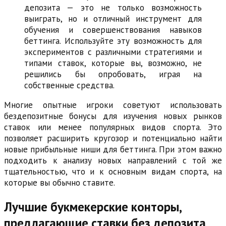
депозита — это не только возможность
выиграть, но и отличный инструмент для
обучения и совершенствования навыков
беттинга. Используйте эту возможность для
экспериментов с различными стратегиями и
типами ставок, которые вы, возможно, не
решились бы опробовать, играя на
собственные средства.
Многие опытные игроки советуют использовать
бездепозитные бонусы для изучения новых рынков
ставок или менее популярных видов спорта. Это
позволяет расширить кругозор и потенциально найти
новые прибыльные ниши для беттинга. При этом важно
подходить к анализу новых направлений с той же
тщательностью, что и к основным видам спорта, на
которые вы обычно ставите.
Лучшие букмекерские конторы,
предлагающие ставки без депозита