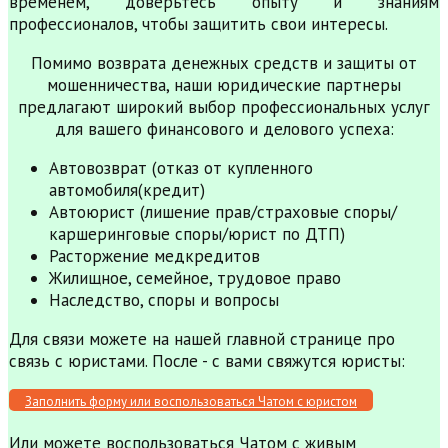
временем, доверьтесь опыту и знаниям
профессионалов, чтобы защитить свои интересы.
Помимо возврата денежных средств и защиты от
мошенничества, наши юридические партнеры
предлагают широкий выбор профессиональных услуг
для вашего финансового и делового успеха:
Автовозврат (отказ от купленного
автомобиля(кредит)
Автоюрист (лишение прав/страховые споры/
каршеринговые споры/юрист по ДТП)
Расторжение медкредитов
Жилищное, семейное, трудовое право
Наследство, споры и вопросы
Для связи можете на нашей главной странице про
связь с юристами. После - с вами свяжутся юристы:
Заполнить форму или воспользоваться Чатом с юристом
Или можете воспользоваться Чатом с живым