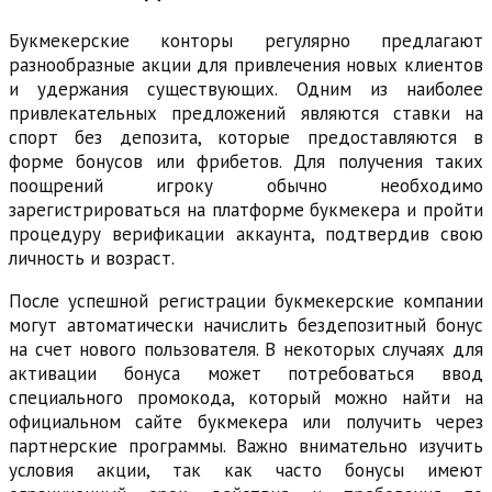
Букмекерские конторы регулярно предлагают
разнообразные акции для привлечения новых клиентов
и удержания существующих. Одним из наиболее
привлекательных предложений являются ставки на
спорт без депозита, которые предоставляются в
форме бонусов или фрибетов. Для получения таких
поощрений игроку обычно необходимо
зарегистрироваться на платформе букмекера и пройти
процедуру верификации аккаунта, подтвердив свою
личность и возраст.
После успешной регистрации букмекерские компании
могут автоматически начислить бездепозитный бонус
на счет нового пользователя. В некоторых случаях для
активации бонуса может потребоваться ввод
специального промокода, который можно найти на
официальном сайте букмекера или получить через
партнерские программы. Важно внимательно изучить
условия акции, так как часто бонусы имеют