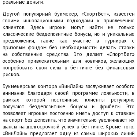
реальные деньги.
Другой популярный букмекер, «СпортБет», известен
своими инновационными подходами к привлечению
клиентов. Здесь игроки могут найти не только
классические бездепозитные бонусы, но и уникальные
предложения, такие как участие в турнирах с
призовым фондом без необходимости делать ставки
на собственные средства. Это делает «СпортБет»
особенно привлекательным для новичков, желающих
попробовать свои силы в беттинге без финансовых
рисков.
Букмекерская контора «ВинЛайн» заслуживает особого
внимания благодаря своей программе лояльности, в
рамках которой постоянные клиенты регулярно
получают бездепозитные бонусы и фрибеты. Это
позволяет игрокам постоянно иметь доступ к ставкам
на спорт без депозита, что значительно увеличивает их
шансы на долгосрочный успех в беттинге. Кроме того,
«ВинЛайн» предлагает одну из самых широких линий