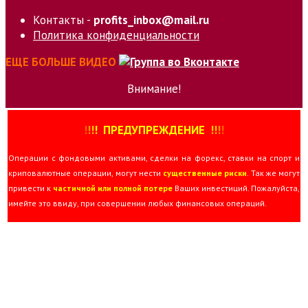
Контакты -
profits_inbox@mail.ru
Политика конфиденциальности
ЕЩЕ БОЛЬШЕ ВИДЕО
Внимание!
!
!
!
!
ПРЕДУПРЕЖДЕНИЕ
!!
!
!
Операции с фондовыми активами, сделки на форекс, ставки на спорт и
криповалютные операции, могут нести
существенные риски
. Так же могут
привести к
частичной или полной потере
Ваших инвестиций. Пожалуйста,
имейте это ввиду, при совершении любых финансовых операций.