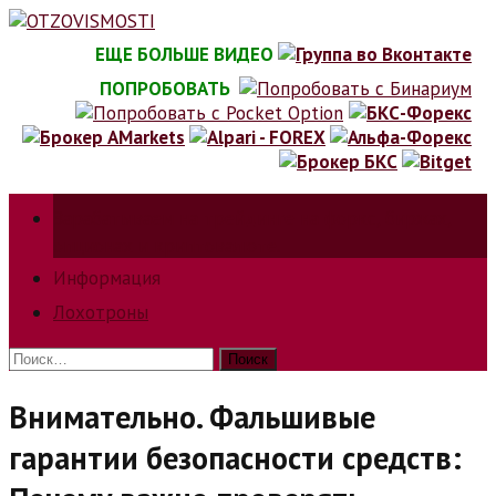
Skip
to
ЕЩЕ БОЛЬШЕ ВИДЕО
content
ПОПРОБОВАТЬ
Зарабатываем на трейдинге на форкс, биржах,
опционах и криптовалюте.
Информация
Лохотроны
Найти:
Внимательно. Фальшивые
гарантии безопасности средств: