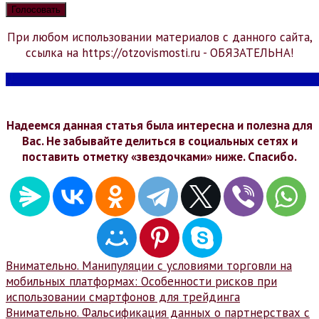
При любом использовании материалов с данного сайта,
ссылка на https://otzovismosti.ru - ОБЯЗАТЕЛЬНА!
Надеемся данная статья была интересна и полезна для
Вас. Не забывайте делиться в социальных сетях и
поставить отметку «звездочками» ниже. Спасибо.
Навигация
Внимательно. Манипуляции с условиями торговли на
мобильных платформах: Особенности рисков при
по
использовании смартфонов для трейдинга
записям
Внимательно. Фальсификация данных о партнерствах с