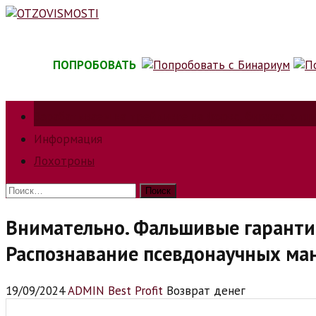
Skip
to
content
ПОПРОБОВАТЬ
Зарабатываем на трейдинге на форкс, биржах, опц
Информация
Лохотроны
Найти:
Внимательно. Фальшивые гарантии
Распознавание псевдонаучных ма
19/09/2024
ADMIN Best Profit
Возврат денег