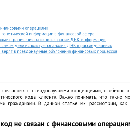
 финансовыми операциями
я генетической информации в финансовой сфере
вовые ограничения на использование ДНК-информации
а самом деле используется анализ ДНК в расследованиях
и верят в псевдонаучные объяснения финансовых процессов
м
 связанных с псевдонаучными концепциями, особенно 
етического кода клиента. Важно понимать, что такие м
и гражданами. В данной статье мы рассмотрим, как 
 код не связан с финансовыми операция