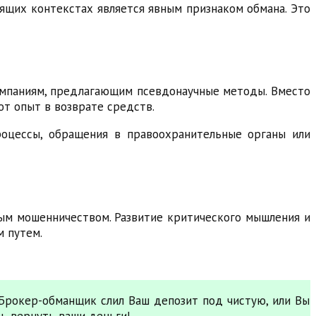
ящих контекстах является явным признаком обмана. Это
компаниям, предлагающим псевдонаучные методы. Вместо
т опыт в возврате средств.
роцессы, обращения в правоохранительные органы или
ным мошенничеством. Развитие критического мышления и
м путем.
 Брокер-обманщик слил Ваш депозит под чистую, или Вы
ть вернуть ваши деньги!