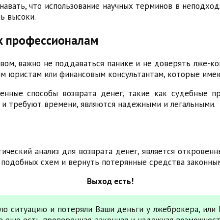
навать, что использование научных терминов в неподход
ь высоки.
 к профессионалам
вом, важно не поддаваться панике и не доверять лже-
ым юристам или финансовым консультантам, которые имею
нные способы возврата денег, такие как судебные п
 и требуют времени, являются надежными и легальными.
тический анализ для возврата денег, является откровен
 подобных схем и вернуть потерянные средства законны
Выход есть!
ную ситуацию и потеряли Ваши деньги у лжеброкера, или
все еще есть проверенная, законная и надежная возможнос