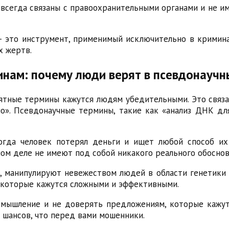
всегда связаны с правоохранительными органами и не и
– это инструмент, применимый исключительно в кримин
х жертв.
инам: почему люди верят в псевдонауч
ятные термины кажутся людям убедительными. Это связа
но». Псевдонаучные термины, такие как «анализ ДНК д
когда человек потерял деньги и ищет любой способ их
мом деле не имеют под собой никакого реального обоснов
, манипулируют невежеством людей в области генетики 
 которые кажутся сложными и эффективными.
 мышление и не доверять предложениям, которые кажу
 шансов, что перед вами мошенники.