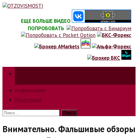
Skip
to
content
ЕЩЕ БОЛЬШЕ ВИДЕО
ПОПРОБОВАТЬ
Зарабатываем на трейдинге на форкс, биржах,
опционах и криптовалюте.
Информация
Лохотроны
Найти:
Внимательно. Фальшивые обзоры