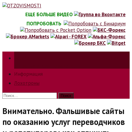
Skip
to
ЕЩЕ БОЛЬШЕ ВИДЕО
content
ПОПРОБОВАТЬ
Зарабатываем на трейдинге на форкс, биржах,
опционах и криптовалюте.
Информация
Лохотроны
Найти:
Внимательно. Фальшивые сайты
по оказанию услуг переводчиков