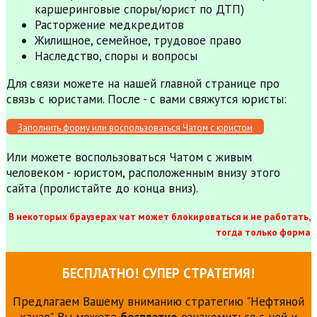
каршеринговые споры/юрист по ДТП)
Расторжение медкредитов
Жилищное, семейное, трудовое право
Наследство, споры и вопросы
Для связи можете на нашей главной странице про
связь с юристами. После - с вами свяжутся юристы:
Заполнить форму или воспользоваться Чатом с юристом
Или можете воспользоваться Чатом с живым
человеком - юристом, расположенным внизу этого
сайта (пролистайте до конца вниз).
В некоторых браузерах чат может блокироваться и не работать,
тогда только форма
БЕСПЛАТНО! СУПЕР СТРАТЕГИЯ!
Предлагаем Вашему вниманию стратегию "Нефтяной
канал". Вы можете
бесплатно
ознакомиться с ней и