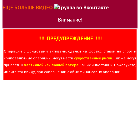
ЕЩЕ БОЛЬШЕ ВИДЕО
Внимание!
!
!
!
!
ПРЕДУПРЕЖДЕНИЕ
!!
!
!
Операции с фондовыми активами, сделки на форекс, ставки на спорт и
криповалютные операции, могут нести
существенные риски
. Так же могут
привести к
частичной или полной потере
Ваших инвестиций. Пожалуйста,
имейте это ввиду, при совершении любых финансовых операций.