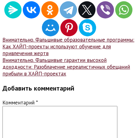
Навигация
Внимательно. Фальшивые образовательные программы:
Как ХАЙП-проекты используют обучение для
по
привлечения жертв
записям
Внимательно. Фальшивые гарантии высокой
доходности: Разоблачение нереалистичных обещаний
прибыли в ХАЙП-проектах
Добавить комментарий
Комментарий
*