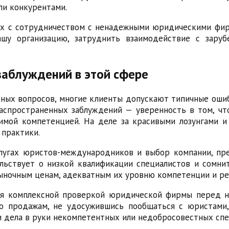
ли конкурентами.
ных с сотрудничеством с ненадежными юридическими фи
шу организацию, затруднить взаимодействие с зару
заблуждений в этой сфере
ых вопросов, многие клиенты допускают типичные ошиб
аспространенных заблуждений — уверенность в том, чт
имой компетенцией. На деле за красивыми лозунгами 
 практики.
слугах юристов-международников и выбор компании, пр
льствует о низкой квалификации специалистов и сомн
рыночным ценам, адекватным их уровню компетенции и ре
я комплексной проверкой юридической фирмы перед на
 продажам, не удосужившись пообщаться с юристами, 
и дела в руки некомпетентных или недобросовестных спе