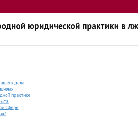
одной юридической практики в лж
вашего дела
ьшивых
дной практике
пыта
ой сфере
ия?