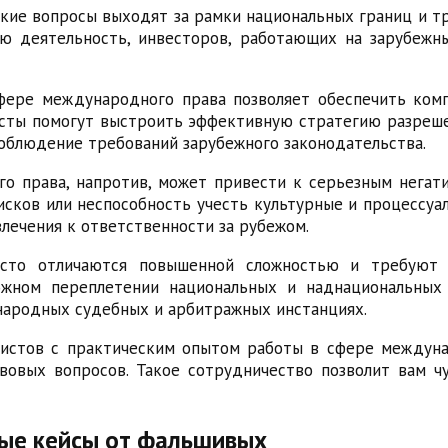
ие вопросы выходят за рамки национальных границ и т
ю деятельность, инвесторов, работающих на зарубежн
ере международного права позволяет обеспечить ком
исты помогут выстроить эффективную стратегию разреш
облюдение требований зарубежного законодательства.
 права, напротив, может привести к серьезным негат
сков или неспособность учесть культурные и процессуа
лечения к ответственности за рубежом.
сто отличаются повышенной сложностью и требуют 
жном переплетении национальных и наднациональных
народных судебных и арбитражных инстанциях.
листов с практическим опытом работы в сфере междун
вовых вопросов. Такое сотрудничество позволит вам ч
ые кейсы от фальшивых