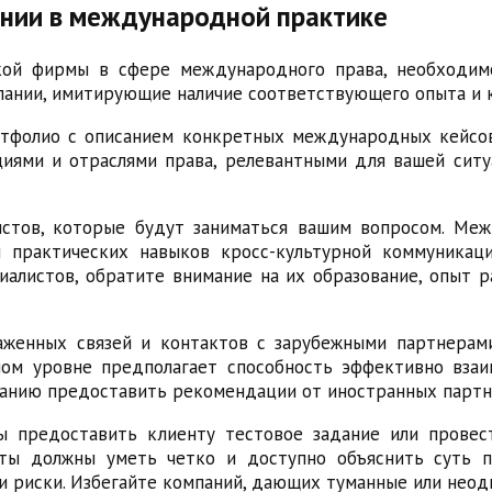
ании в международной практике
кой фирмы в сфере международного права, необходим
пании, имитирующие наличие соответствующего опыта и 
тфолио с описанием конкретных международных кейсов
иями и отраслями права, релевантными для вашей сит
стов, которые будут заниматься вашим вопросом. Ме
и практических навыков кросс-культурной коммуникац
иалистов, обратите внимание на их образование, опыт 
лаженных связей и контактов с зарубежными партнера
ом уровне предполагает способность эффективно вза
панию предоставить рекомендации от иностранных партн
мы предоставить клиенту тестовое задание или прове
сты должны уметь четко и доступно объяснить суть
и риски. Избегайте компаний, дающих туманные или неод