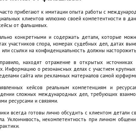
часто прибегают к имитации опыта работы с междунаро
иальных клиентов иллюзию своей компетентности в дан
ейсы от фальшивых.
ально конкретными и содержать детали, которые можн
х участников спора, номерах судебных дел, датах вын
 или ссылки на конфиденциальность должны насторожить
правило, находят отражение в открытых источниках
х. Информацию о резонансных делах с участием крупны
пределами сайта или рекламных материалов самой юрфирм
аявленных кейсов реальным компетенциям и ресурса
едении сложных международных дел, требующих взаимо
ми ресурсами и связями.
ки всегда готовы лично обсудить с клиентом детали св
а. Уклончивость, некомпетентность при личном общен
рактики.