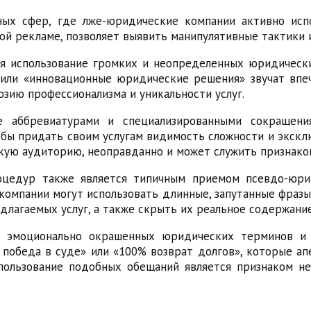
ных сфер, где лже-юридические компании активно ис
кой рекламе, позволяет выявить манипулятивные тактики 
я использование громких и неопределенных юридически
или «инновационные юридические решения» звучат впеч
зию профессионализма и уникальности услуг.
 аббревиатурами и специализированными сокращени
бы придать своим услугам видимость сложности и эксклю
кую аудиторию, неоправданно и может служить признако
оцедур также является типичным приемом псевдо-юрид
компании могут использовать длинные, запутанные фраз
длагаемых услуг, а также скрыть их реальное содержание
е эмоционально окрашенных юридических терминов и
 победа в суде» или «100% возврат долгов», которые ап
пользование подобных обещаний является признаком н