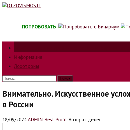
Skip
to
content
ПОПРОБОВАТЬ
Зарабатываем на трейдинге на форкс, биржах, опц
Информация
Лохотроны
Найти:
Внимательно. Искусственное усл
в России
18/09/2024
ADMIN Best Profit
Возврат денег