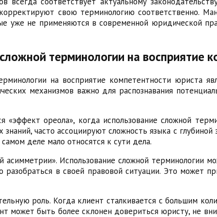
ов всегда соответствует актуальному законодательств
 корректируют свою терминологию соответственно. Ман
ые уже не применяются в современной юридической прак
 сложной терминологии на восприятие 
ерминологии на восприятие компетентности юриста я
ческих механизмов важно для распознавания потенциа
я «эффект ореола», когда использование сложной терм
знаний, часто ассоциируют сложность языка с глубиной 
 самом деле мало относятся к сути дела.
й асимметрии». Использование сложной терминологии мо
но разобраться в своей правовой ситуации. Это может 
тельную роль. Когда клиент сталкивается с большим кол
т может быть более склонен довериться юристу, не вник