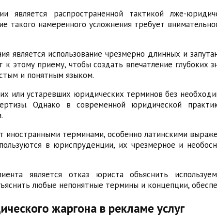
ии является распространенной тактикой лже-юридич
ние такого намеренного усложнения требует внимательн
ния является использование чрезмерно длинных и запут
 к этому приему, чтобы создать впечатление глубоких з
стым и понятным языком.
х или устаревших юридических терминов без необходим
пертизы. Однако в современной юридической практ
.
 иностранными терминами, особенно латинскими выражен
пользуются в юриспруденции, их чрезмерное и необос
иента является отказ юриста объяснить использу
ъяснить любые непонятные термины и концепции, обеспе
ического жаргона в рекламе услуг