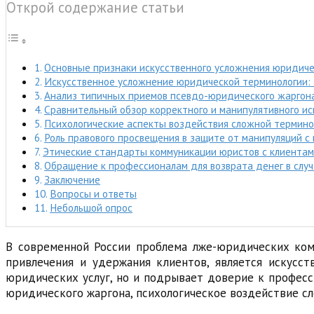
Открой содержание статьи
Основные признаки искусственного усложнения юридиче
Искусственное усложнение юридической терминологии: 
Анализ типичных приемов псевдо-юридического жаргона
Сравнительный обзор корректного и манипулятивного и
Психологические аспекты воздействия сложной термино
Роль правового просвещения в защите от манипуляций с
Этические стандарты коммуникации юристов с клиента
Обращение к профессионалам для возврата денег в слу
Заключение
Вопросы и ответы
Небольшой опрос
В современной России проблема лже-юридических ком
привлечения и удержания клиентов, является искусс
юридических услуг, но и подрывает доверие к професс
юридического жаргона, психологическое воздействие с