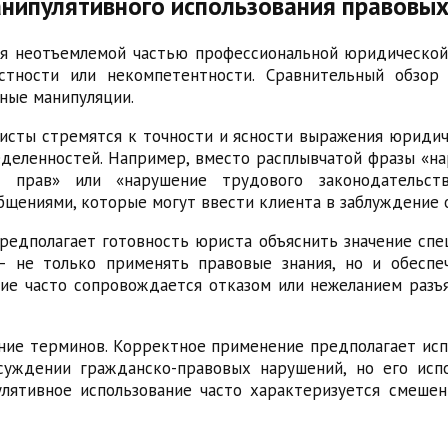
анипулятивного использования правовы
я неотъемлемой частью профессиональной юридической
стности или некомпетентности. Сравнительный обзо
ные манипуляции.
сты стремятся к точности и ясности выражения юридич
еделенностей. Например, вместо расплывчатой фразы «
прав» или «нарушение трудового законодательства
щениями, которые могут ввести клиента в заблуждение о
редполагает готовность юриста объяснить значение спе
 не только применять правовые знания, но и обеспе
ние часто сопровождается отказом или нежеланием разъ
ание терминов. Корректное применение предполагает и
суждении гражданско-правовых нарушений, но его исп
лятивное использование часто характеризуется смеше