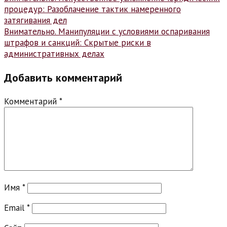
Навигация
процедур: Разоблачение тактик намеренного
по
затягивания дел
записям
Внимательно. Манипуляции с условиями оспаривания
штрафов и санкций: Скрытые риски в
административных делах
Добавить комментарий
Комментарий
*
Имя
*
Email
*