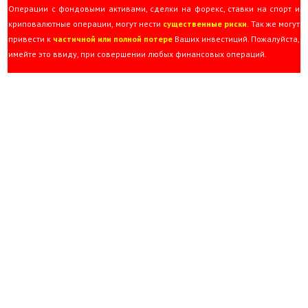
Операции с фондовыми активами, сделки на форекс, ставки на спорт и
криповалютные операции, могут нести
существенные риски
. Так же могут
привести к
частичной или полной потере
Ваших инвестиций. Пожалуйста,
имейте это ввиду, при совершении любых финансовых операций.