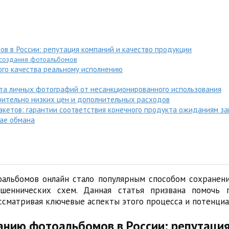
в в России: репутация компаний и качество продукции
 создания фотоальбомов
ого качества реальному исполнению
та личных фотографий от несанкционированного использования
ительно низких цен и дополнительных расходов
кетов: гарантии соответствия конечного продукта ожиданиям за
чае обмана
альбомов онлайн стало популярным способом сохранен
ошеннических схем. Данная статья призвана помочь 
ссматривая ключевые аспекты этого процесса и потенциа
анию фотоальбомов в России: репутаци