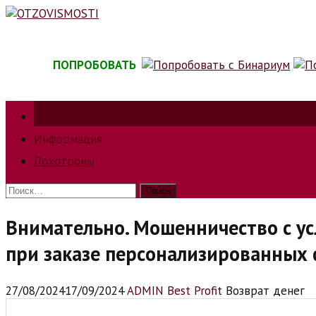
Skip
to
content
ПОПРОБОВАТЬ
Зарабатываем на трейдинге на форкс, биржах, опц
Информация
Лохотроны
Найти:
Внимательно. Мошенничество с ус
при заказе персонализированных
27/08/2024
17/09/2024
ADMIN Best Profit
Возврат денег