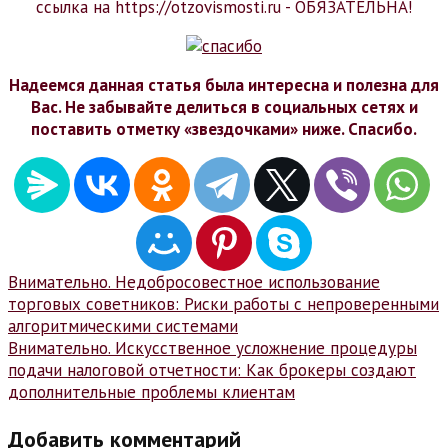
ссылка на https://otzovismosti.ru - ОБЯЗАТЕЛЬНА!
Надеемся данная статья была интересна и полезна для
Вас. Не забывайте делиться в социальных сетях и
поставить отметку «звездочками» ниже. Спасибо.
Навигация
Внимательно. Недобросовестное использование
торговых советников: Риски работы с непроверенными
по
алгоритмическими системами
записям
Внимательно. Искусственное усложнение процедуры
подачи налоговой отчетности: Как брокеры создают
дополнительные проблемы клиентам
Добавить комментарий