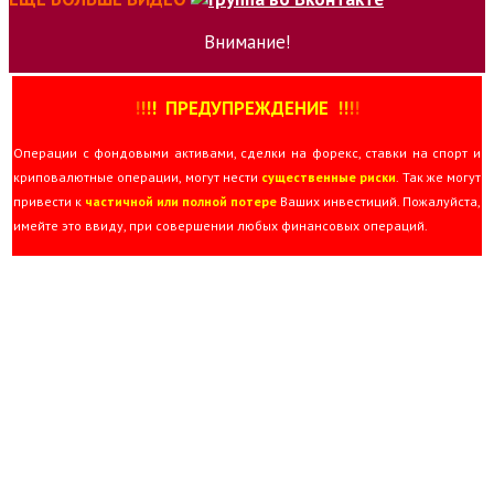
Внимание!
!
!
!
!
ПРЕДУПРЕЖДЕНИЕ
!!
!
!
Операции с фондовыми активами, сделки на форекс, ставки на спорт и
криповалютные операции, могут нести
существенные риски
. Так же могут
привести к
частичной или полной потере
Ваших инвестиций. Пожалуйста,
имейте это ввиду, при совершении любых финансовых операций.