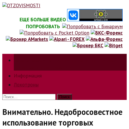
Skip
to
content
ЕЩЕ БОЛЬШЕ ВИДЕО
ПОПРОБОВАТЬ
Зарабатываем на трейдинге на форкс, биржах,
опционах и криптовалюте.
Информация
Лохотроны
Найти:
Внимательно. Недобросовестное
использование торговых