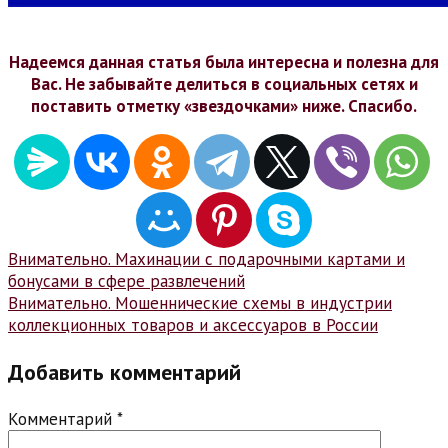
Надеемся данная статья была интересна и полезна для
Вас. Не забывайте делиться в социальных сетях и
поставить отметку «звездочками» ниже. Спасибо.
Навигация
Внимательно. Махинации с подарочными картами и
бонусами в сфере развлечений
по
Внимательно. Мошеннические схемы в индустрии
записям
коллекционных товаров и аксессуаров в России
Добавить комментарий
Комментарий
*