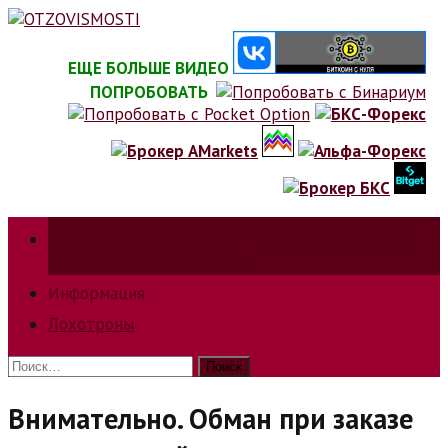
Skip
to
content
ЕЩЕ БОЛЬШЕ ВИДЕО
ПОПРОБОВАТЬ
Зарабатываем на трейдинге на форкс, биржах,
опционах и криптовалюте.
Информация
Лохотроны
Найти:
Внимательно. Обман при заказе