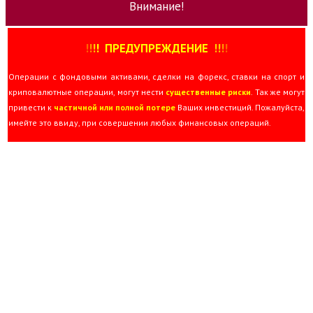
Внимание!
!
!
!
!
ПРЕДУПРЕЖДЕНИЕ
!!
!
!
Операции с фондовыми активами, сделки на форекс, ставки на спорт и
криповалютные операции, могут нести
существенные риски
. Так же могут
привести к
частичной или полной потере
Ваших инвестиций. Пожалуйста,
имейте это ввиду, при совершении любых финансовых операций.