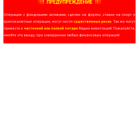
!
!
!
!
ПРЕДУПРЕЖДЕНИЕ
!!
!
!
Операции с фондовыми активами, сделки на форекс, ставки на спорт и
криповалютные операции, могут нести
существенные риски
. Так же могут
привести к
частичной или полной потере
Ваших инвестиций. Пожалуйста,
имейте это ввиду, при совершении любых финансовых операций.