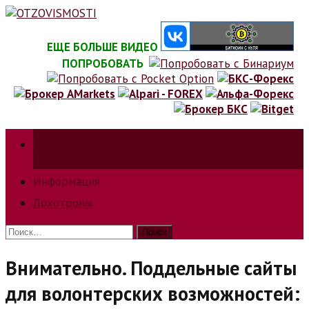
Skip
to
content
ЕЩЕ БОЛЬШЕ ВИДЕО
ПОПРОБОВАТЬ
Зарабатываем на трейдинге на форкс, биржах,
опционах и криптовалюте.
Информация
Лохотроны
Найти:
Внимательно. Поддельные сайты
для волонтерских возможностей: