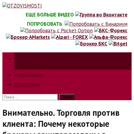
Skip
to
ЕЩЕ БОЛЬШЕ ВИДЕО
content
ПОПРОБОВАТЬ
Зарабатываем на трейдинге на форкс, биржах,
опционах и криптовалюте.
Информация
Лохотроны
Найти:
Внимательно. Торговля против
клиента: Почему некоторые