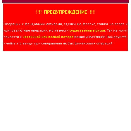
!
!
!
!
ПРЕДУПРЕЖДЕНИЕ
!!
!
!
Операции с фондовыми активами, сделки на форекс, ставки на спорт и
криповалютные операции, могут нести
существенные риски
. Так же могут
привести к
частичной или полной потере
Ваших инвестиций. Пожалуйста,
имейте это ввиду, при совершении любых финансовых операций.