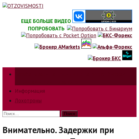
Skip
to
content
ЕЩЕ БОЛЬШЕ ВИДЕО
ПОПРОБОВАТЬ
Зарабатываем на трейдинге на форкс, биржах,
опционах и криптовалюте.
Информация
Лохотроны
Найти:
Внимательно. Задержки при