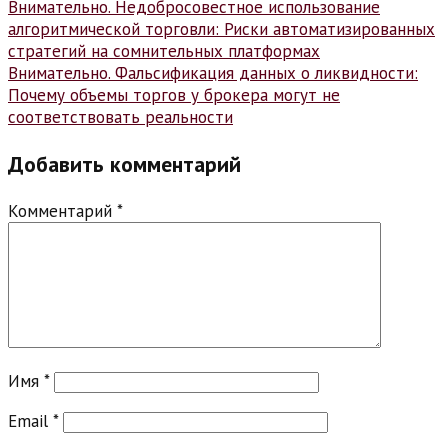
Навигация
Внимательно. Недобросовестное использование
алгоритмической торговли: Риски автоматизированных
по
стратегий на сомнительных платформах
записям
Внимательно. Фальсификация данных о ликвидности:
Почему объемы торгов у брокера могут не
соответствовать реальности
Добавить комментарий
Комментарий
*
Имя
*
Email
*