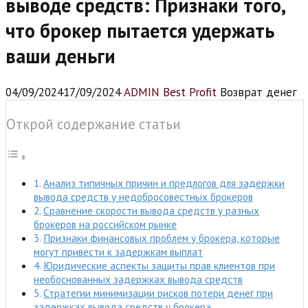
выводе средств: Признаки того,
что брокер пытается удержать
ваши деньги
04/09/2024
17/09/2024
ADMIN Best Profit
Возврат денег
Открой содержание статьи
Анализ типичных причин и предлогов для задержки
вывода средств у недобросовестных брокеров
Сравнение скорости вывода средств у разных
брокеров на российском рынке
Признаки финансовых проблем у брокера, которые
могут привести к задержкам выплат
Юридические аспекты защиты прав клиентов при
необоснованных задержках вывода средств
Стратегии минимизации рисков потери денег при
задержках вывода средств у брокера