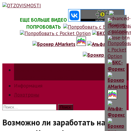
Skip
to
content
ЕЩЕ БОЛЬШЕ ВИДЕО
ПОПРОБОВАТЬ
Зарабатываем на трейдинге на форкс, биржах,
опционах и криптовалюте.
Информация
Лохотроны
Найти:
Возможно ли заработать на