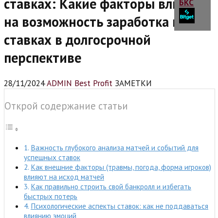
ставках: Какие факторы влияют
на возможность заработка на
ставках в долгосрочной
перспективе
28/11/2024
ADMIN Best Profit
ЗАМЕТКИ
Открой содержание статьи
Важность глубокого анализа матчей и событий для
успешных ставок
Как внешние факторы (травмы, погода, форма игроков)
влияют на исход матчей
Как правильно строить свой банкролл и избегать
быстрых потерь
Психологические аспекты ставок: как не поддаваться
влиянию эмоций