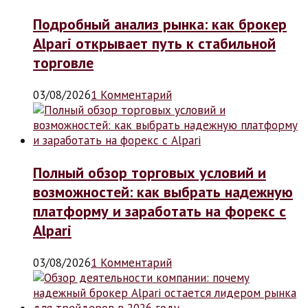
Подробный анализ рынка: как брокер
Alpari открывает путь к стабильной
торговле
03/08/2026
1 Комментарий
Полный обзор торговых условий и
возможностей: как выбрать надежную
платформу и заработать на форекс с
Alpari
03/08/2026
1 Комментарий