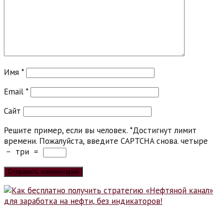
Имя
*
Email
*
Сайт
Решите пример, если вы человек.
*
Достигнут лимит
времени. Пожалуйста, введите CAPTCHA снова.
четыре
−
три
=