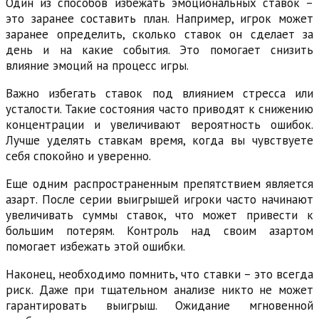
Один из способов избежать эмоциональных ставок –
это заранее составить план. Например, игрок может
заранее определить, сколько ставок он сделает за
день и на какие события. Это помогает снизить
влияние эмоций на процесс игры.
Важно избегать ставок под влиянием стресса или
усталости. Такие состояния часто приводят к снижению
концентрации и увеличивают вероятность ошибок.
Лучше уделять ставкам время, когда вы чувствуете
себя спокойно и уверенно.
Еще одним распространенным препятствием является
азарт. После серии выигрышей игроки часто начинают
увеличивать суммы ставок, что может привести к
большим потерям. Контроль над своим азартом
помогает избежать этой ошибки.
Наконец, необходимо помнить, что ставки – это всегда
риск. Даже при тщательном анализе никто не может
гарантировать выигрыш. Ожидание мгновенной