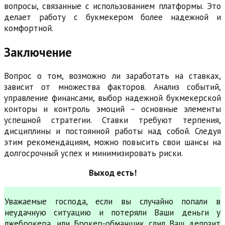
вопросы, связанные с использованием платформы. Это
делает работу с букмекером более надежной и
комфортной.
Заключение
Вопрос о том, возможно ли заработать на ставках,
зависит от множества факторов. Анализ событий,
управление финансами, выбор надежной букмекерской
конторы и контроль эмоций – основные элементы
успешной стратегии. Ставки требуют терпения,
дисциплины и постоянной работы над собой. Следуя
этим рекомендациям, можно повысить свои шансы на
долгосрочный успех и минимизировать риски.
Выход есть!
Уважаемые господа, если вы случайно попали в
неудачную ситуацию и потеряли Ваши деньги у
лжеброкера, или Брокер-обманщик слил Ваш депозит