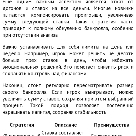
Еще одним важным аспектом является отказ от
догонов и ставок на все деньги. Многие новички
пытаются компенсировать проигрыши, увеличивая
сумму следующей ставки. Такая стратегия часто
приводит к полному обнулению банкролла, особенно
при отсутствии анализа.
Важно устанавливать для себя лимиты на день или
неделю. Например, игрок может решить не делать
больше трех ставок в день, чтобы избежать
эмоциональных решений. Это помогает снизить риск и
сохранять контроль над финансами.
Наконец, стоит регулярно пересматривать размер
своего банкролла. Если игрок выигрывает, можно
увеличить сумму ставок, сохраняя при этом выбранный
процент. Такой подход позволяет постепенно
наращивать капитал, сохраняя стабильность.
Стратегия
Описание
Преимущества
Ставка составляет
Фиксированный
Снижает риск