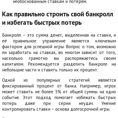
необоснованным ставкам и потерям.
Как правильно строить свой банкролл
и избегать быстрых потерь
Банкролл – это сумма денег, выделенная на ставки, и
её правильное управление является ключевым
фактором для успешной игры. Вопрос о том, возможно
ли заработать на ставках, во многом зависит от того,
насколько грамотно вы распоряжаетесь своим
капиталом. Рекомендуется разделить банкролл на
небольшие части и ставить только их процент.
Одной из популярных стратегий является
фиксированный процент от банка. Например, игрок
может ставить не более 5% от общей суммы на одно
событие. Этот подход помогает избежать быстрых
потерь даже при серии неудач. Умение
контролировать ставки – основа долгосрочной игры.