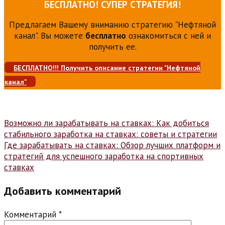
БЕСПЛАТНО! СУПЕР СТРАТЕГИЯ!
Предлагаем Вашему вниманию стратегию "Нефтяной
канал". Вы можете
бесплатно
ознакомиться с ней и
получить ее.
БЕСПЛАТНО!!! Получить описание стратегии "Нефтяной
канал"
Навигация
Возможно ли зарабатывать на ставках: Как добиться
стабильного заработка на ставках: советы и стратегии
по
Где зарабатывать на ставках: Обзор лучших платформ и
записям
стратегий для успешного заработка на спортивных
ставках
Добавить комментарий
Комментарий
*