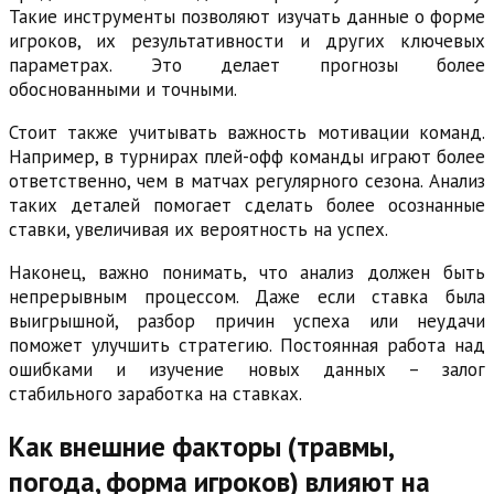
Такие инструменты позволяют изучать данные о форме
игроков, их результативности и других ключевых
параметрах. Это делает прогнозы более
обоснованными и точными.
Стоит также учитывать важность мотивации команд.
Например, в турнирах плей-офф команды играют более
ответственно, чем в матчах регулярного сезона. Анализ
таких деталей помогает сделать более осознанные
ставки, увеличивая их вероятность на успех.
Наконец, важно понимать, что анализ должен быть
непрерывным процессом. Даже если ставка была
выигрышной, разбор причин успеха или неудачи
поможет улучшить стратегию. Постоянная работа над
ошибками и изучение новых данных – залог
стабильного заработка на ставках.
Как внешние факторы (травмы,
погода, форма игроков) влияют на