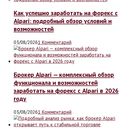
Как успешно заработать на форекс с
Alpari: подробный обзор условий и
возможностей
03/08/2026
1 Комментарий
Брокер Alpari — комплексный обзор
функционала и возможностей
заработать на форекс с Alpari в 2026
году
03/08/2026
1 Комментарий