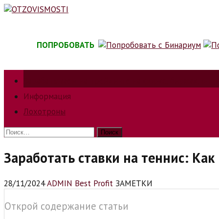
Skip
to
content
ПОПРОБОВАТЬ
Зарабатываем на трейдинге на форкс, биржах, опц
Информация
Лохотроны
Найти:
Заработать ставки на теннис: Как
28/11/2024
ADMIN Best Profit
ЗАМЕТКИ
Открой содержание статьи