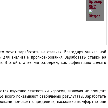
то хочет заработать на ставках. Благодаря уникальной
 для анализа и прогнозирования. Заработать ставки на
к. В этой статье мы разберём, как эффективно делать
ется изучение статистики игроков, включая их процент
ще всего показывают стабильные результаты. Заработать
гроками помогает определить, насколько комфортно они