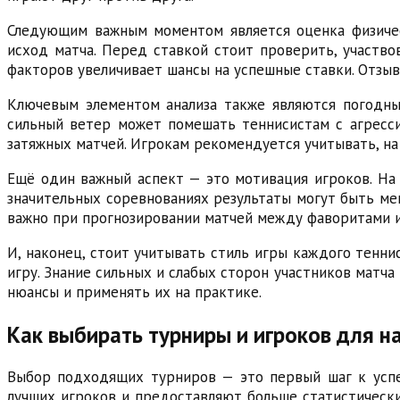
Следующим важным моментом является оценка физичес
исход матча. Перед ставкой стоит проверить, участво
факторов увеличивает шансы на успешные ставки. Отзы
Ключевым элементом анализа также являются погодны
сильный ветер может помешать теннисистам с агресси
затяжных матчей. Игрокам рекомендуется учитывать, на 
Ещё один важный аспект — это мотивация игроков. На 
значительных соревнованиях результаты могут быть ме
важно при прогнозировании матчей между фаворитами и
И, наконец, стоит учитывать стиль игры каждого тенн
игру. Знание сильных и слабых сторон участников матча
нюансы и применять их на практике.
Как выбирать турниры и игроков для н
Выбор подходящих турниров — это первый шаг к успе
лучших игроков и предоставляют больше статистически