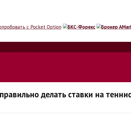
ионах и криптовалюте.
 правильно делать ставки на теннис