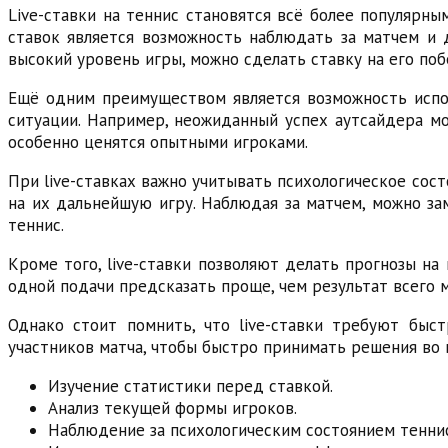
Live-ставки на теннис становятся всё более популярн
ставок является возможность наблюдать за матчем и 
высокий уровень игры, можно сделать ставку на его по
Ещё одним преимуществом является возможность испол
ситуации. Например, неожиданный успех аутсайдера м
особенно ценятся опытными игроками.
При live-ставках важно учитывать психологическое сос
на их дальнейшую игру. Наблюдая за матчем, можно зам
теннис.
Кроме того, live-ставки позволяют делать прогнозы на
одной подачи предсказать проще, чем результат всего 
Однако стоит помнить, что live-ставки требуют быст
участников матча, чтобы быстро принимать решения во в
Изучение статистики перед ставкой.
Анализ текущей формы игроков.
Наблюдение за психологическим состоянием тенни