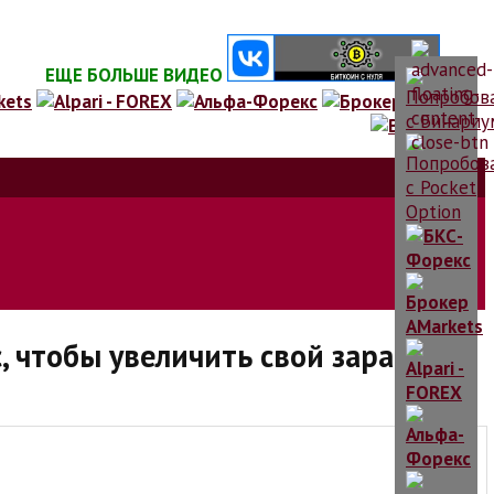
ЕЩЕ БОЛЬШЕ ВИДЕО
, чтобы увеличить свой заработок