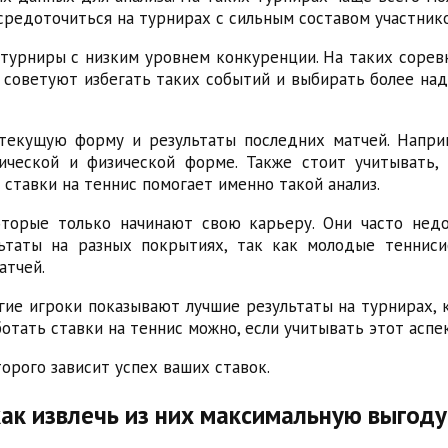
осредоточиться на турнирах с сильным составом участнико
 турниры с низким уровнем конкуренции. На таких соре
в советуют избегать таких событий и выбирать более на
текущую форму и результаты последних матчей. Наприм
гической и физической форме. Также стоит учитывать,
ставки на теннис помогает именно такой анализ.
торые только начинают свою карьеру. Они часто нед
ьтаты на разных покрытиях, так как молодые теннис
атчей.
гие игроки показывают лучшие результаты на турнирах, 
ать ставки на теннис можно, если учитывать этот аспект
орого зависит успех ваших ставок.
как извлечь из них максимальную выгоду