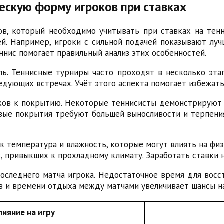
ескую форму игроков при ставках
, который необходимо учитывать при ставках на теннис
й. Например, игроки с сильной подачей показывают луч
ннис помогает правильный анализ этих особенностей.
. Теннисные турниры часто проходят в несколько этап
едующих встречах. Учёт этого аспекта помогает избежать
ов к покрытию. Некоторые теннисисты демонстрируют 
вые покрытия требуют большей выносливости и терпения
ак температура и влажность, которые могут влиять на фи
, привыкших к прохладному климату. Заработать ставки 
оследнего матча игрока. Недостаточное время для восс
ов и времени отдыха между матчами увеличивает шансы н
лияние на игру