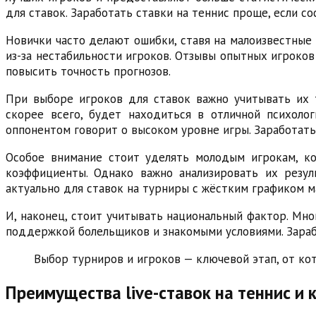
для ставок. Заработать ставки на теннис проще, если с
Новички часто делают ошибки, ставя на малоизвестные
из-за нестабильности игроков. Отзывы опытных игроко
повысить точность прогнозов.
При выборе игроков для ставок важно учитывать их 
скорее всего, будет находиться в отличной психоло
оппонентом говорит о высоком уровне игры. Заработать 
Особое внимание стоит уделять молодым игрокам, ко
коэффициенты. Однако важно анализировать их резул
актуально для ставок на турниры с жёстким графиком м
И, наконец, стоит учитывать национальный фактор. Мно
поддержкой болельщиков и знакомыми условиями. Заработ
Выбор турниров и игроков — ключевой этап, от кот
Преимущества live-ставок на теннис и 