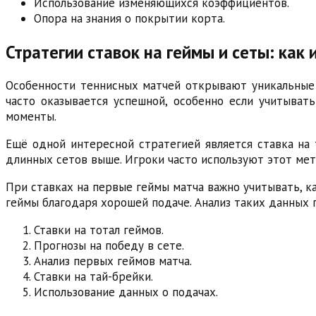
Использование изменяющихся коэффициентов.
Опора на знания о покрытии корта.
Стратегии ставок на геймы и сеты: как
Особенности теннисных матчей открывают уникальные 
часто оказывается успешной, особенно если учитыват
моменты.
Ещё одной интересной стратегией является ставка на 
длинных сетов выше. Игроки часто используют этот мет
При ставках на первые геймы матча важно учитывать, к
геймы благодаря хорошей подаче. Анализ таких данных 
Ставки на тотал геймов.
Прогнозы на победу в сете.
Анализ первых геймов матча.
Ставки на тай-брейки.
Использование данных о подачах.